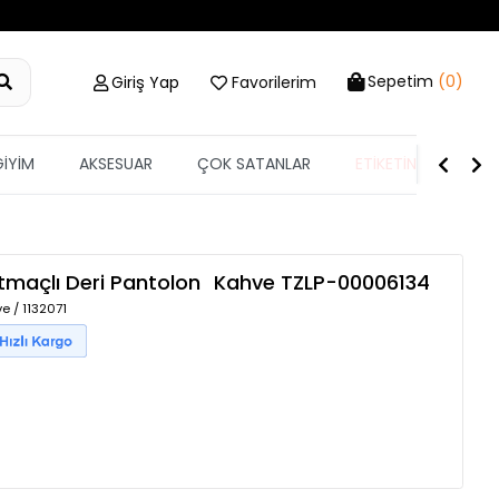
Sepetim
(0)
Giriş Yap
Favorilerim
GİYİM
AKSESUAR
ÇOK SATANLAR
ETİKETİN YARISI
tmaçlı Deri Pantolon
Kahve
TZLP-00006134
e / 1132071