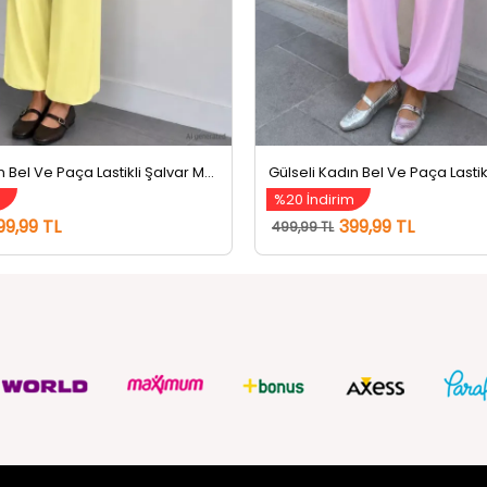
Gülseli Kadın Bel Ve Paça Lastikli Şalvar Model Pantolon Sarı
m
%20 İndirim
99,99 TL
399,99 TL
499,99 TL
ZMETLERİ
SOSYAL