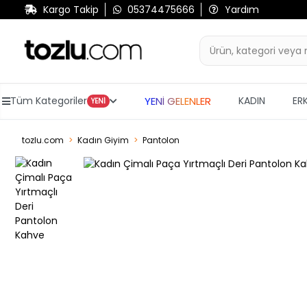
Kargo Takip
05374475666
Yardım
YENİ GELENLER
Tüm Kategoriler
KADIN
ER
YENİ
tozlu.com
Kadın Giyim
Pantolon