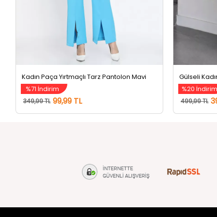
Kadın Paça Yırtmaçlı Tarz Pantolon Mavi
%71 İndirim
%20 İndiri
99,99 TL
3
349,99 TL
499,99 TL
tozlu.com
MÜŞTERİ Hİ