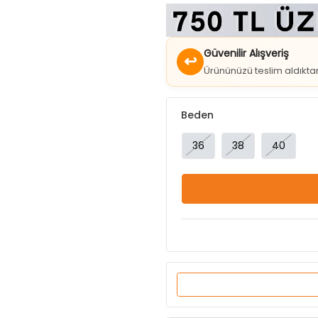
Güvenilir Alışveriş
↩
Ürününüzü teslim aldıkt
Beden
36
38
40
Ürün Özellikleri