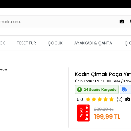
KEK
TESETTÜR
ÇOCUK
AYAKKABI & ÇANTA
İÇ 
Kadın Çimalı Paça Yır
Ürün Kodu
: TZLP-00006134 / Kahv
5.0
(2)
m
399,99 TL
%
5
0
İ
n
d
i
r
i
199,99 TL