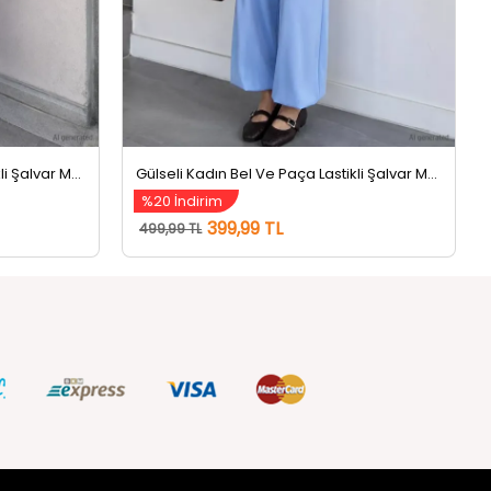
Gülseli Kadın Bel Ve Paça Lastikli Şalvar Model Pantolon Pembe
Gülseli Kadın Bel Ve Paça Lastikli Şalvar Model Pantolon Mavi
%20 İndirim
399,99 TL
499,99 TL