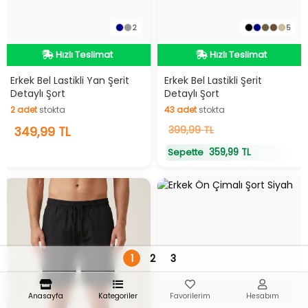
2
5
Hızlı Teslimat
Hızlı Teslimat
Hızlı Teslimat
Hızlı Teslimat
Erkek Bel Lastikli Yan Şerit
Erkek Bel Lastikli Şerit
Detaylı Şort
Detaylı Şort
2
adet
stokta
43
adet
stokta
2
349,99 TL
adet
stokta
43
399,99 TL
adet
stokta
359,99 TL
Sepette
1
2
3
Anasayfa
Kategoriler
Favorilerim
Hesabım