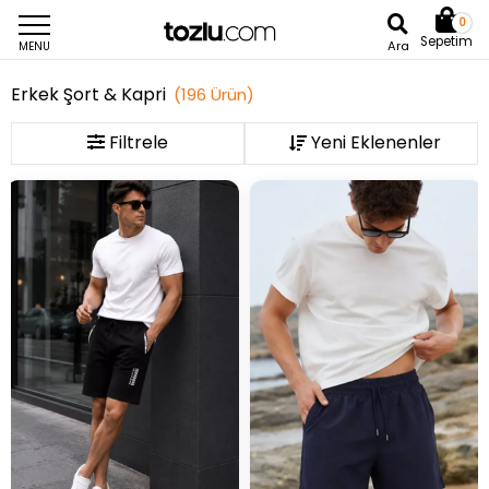
0
Sepetim
Ara
MENU
Erkek Şort & Kapri
(
196
Ürün
)
Filtrele