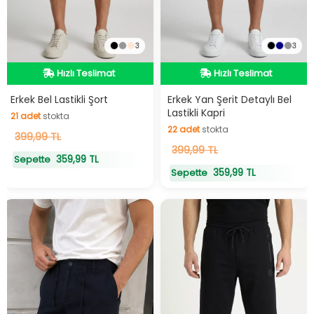
3
3
Hızlı Teslimat
Hızlı Teslimat
Hızlı Teslimat
Hızlı Teslimat
Erkek Bel Lastikli Şort
Erkek Yan Şerit Detaylı Bel
Lastikli Kapri
21
adet
stokta
22
adet
stokta
21
399,99 TL
adet
stokta
22
399,99 TL
adet
stokta
359,99 TL
Sepette
359,99 TL
Sepette