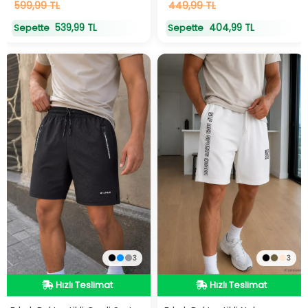
20
599,99 TL
adet
stokta
19
449,99 TL
adet
stokta
539,99 TL
404,99 TL
Sepette
Sepette
3
3
Hızlı Teslimat
Hızlı Teslimat
Hızlı Teslimat
Hızlı Teslimat