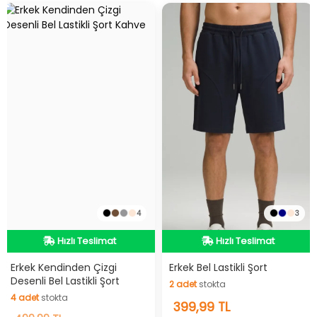
4
3
Hızlı Teslimat
Hızlı Teslimat
Hızlı Teslimat
Hızlı Teslimat
Erkek Kendinden Çizgi
Erkek Bel Lastikli Şort
Desenli Bel Lastikli Şort
2
adet
stokta
4
adet
stokta
2
399,99 TL
adet
stokta