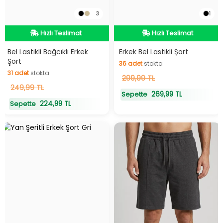
3
1
Hızlı Teslimat
Hızlı Teslimat
Hızlı Teslimat
Hızlı Teslimat
Bel Lastikli Bağcıklı Erkek
Erkek Bel Lastikli Şort
Şort
36
adet
stokta
31
adet
stokta
36
299,99 TL
adet
stokta
31
249,99 TL
adet
stokta
269,99 TL
Sepette
224,99 TL
Sepette