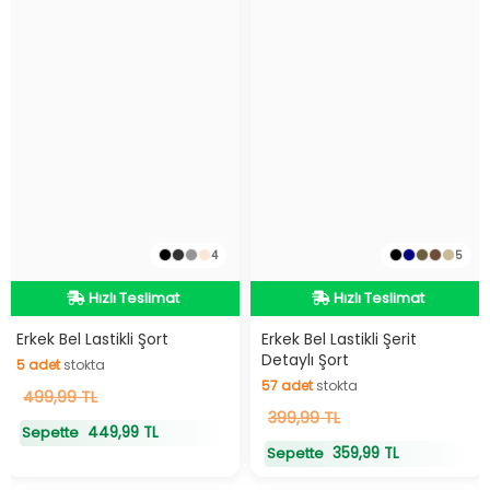
4
5
Hızlı Teslimat
Hızlı Teslimat
Hızlı Teslimat
Hızlı Teslimat
Erkek Bel Lastikli Şort
Erkek Bel Lastikli Şerit
Detaylı Şort
5
adet
stokta
57
adet
stokta
5
499,99 TL
adet
stokta
57
399,99 TL
adet
stokta
449,99 TL
Sepette
359,99 TL
Sepette