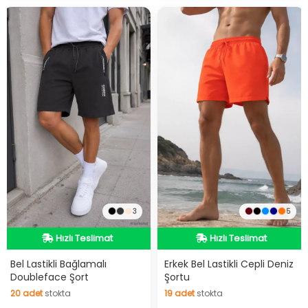
3
5
Hızlı Teslimat
Hızlı Teslimat
Hızlı Teslimat
Hızlı Teslimat
Bel Lastikli Bağlamalı
Erkek Bel Lastikli Cepli Deniz
Doubleface Şort
Şortu
20
adet
stokta
19
adet
stokta