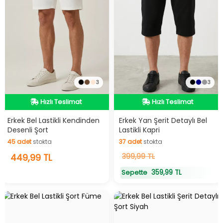
3
3
Hızlı Teslimat
Hızlı Teslimat
Hızlı Teslimat
Hızlı Teslimat
Erkek Bel Lastikli Kendinden
Erkek Yan Şerit Detaylı Bel
Desenli Şort
Lastikli Kapri
45
adet
stokta
37
adet
stokta
45
449,99 TL
adet
stokta
37
399,99 TL
adet
stokta
359,99 TL
Sepette