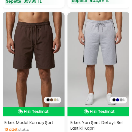
404,99 TL
Sepette
359,99 TL
Sepette
3
3
Hızlı Teslimat
Hızlı Teslimat
Hızlı Teslimat
Hızlı Teslimat
Erkek Modal Kumaş Şort
Erkek Yan Şerit Detaylı Bel
Lastikli Kapri
10
adet
stokta