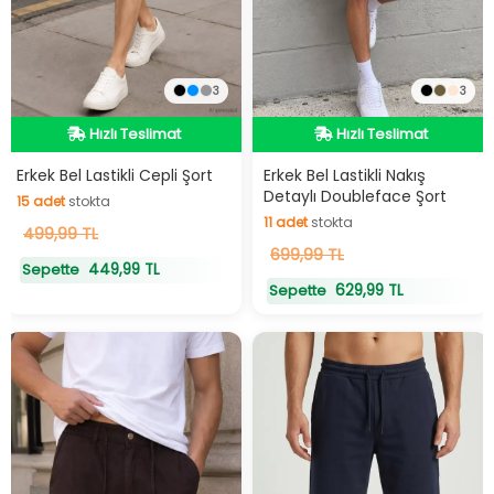
3
3
Hızlı Teslimat
Hızlı Teslimat
Hızlı Teslimat
Hızlı Teslimat
Erkek Bel Lastikli Cepli Şort
Erkek Bel Lastikli Nakış
Detaylı Doubleface Şort
15
adet
stokta
11
adet
stokta
15
499,99 TL
adet
stokta
11
699,99 TL
adet
stokta
449,99 TL
Sepette
629,99 TL
Sepette