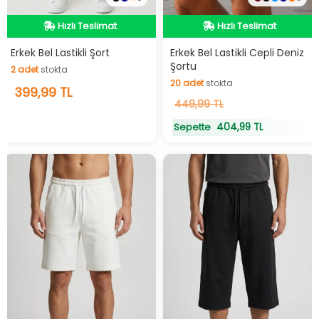
Hızlı Teslimat
Hızlı Teslimat
Hızlı Teslimat
Hızlı Teslimat
Erkek Bel Lastikli Şort
Erkek Bel Lastikli Cepli Deniz
Şortu
2
adet
stokta
20
adet
stokta
2
399,99 TL
adet
stokta
20
449,99 TL
adet
stokta
404,99 TL
Sepette