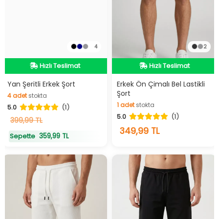
4
2
Hızlı Teslimat
Hızlı Teslimat
Hızlı Teslimat
Hızlı Teslimat
Yan Şeritli Erkek Şort
Erkek Ön Çimalı Bel Lastikli
Şort
4
adet
stokta
1
adet
stokta
5.0
(1)
4
adet
stokta
5.0
(1)
1
adet
stokta
399,99 TL
349,99 TL
359,99 TL
Sepette