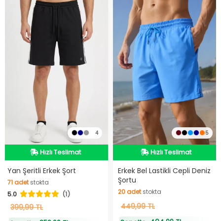
4
5
Hızlı Teslimat
Hızlı Teslimat
Hızlı Teslimat
Hızlı Teslimat
Yan Şeritli Erkek Şort
Erkek Bel Lastikli Cepli Deniz
Şortu
71
adet
stokta
20
adet
stokta
5.0
(1)
71
adet
stokta
20
449,99 TL
adet
stokta
399,99 TL