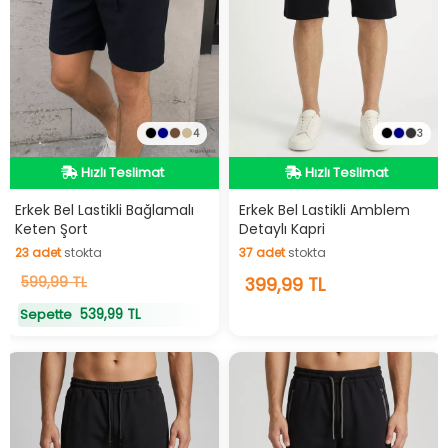
4
3
Hızlı Teslimat
Hızlı Teslimat
Hızlı Teslimat
Hızlı Teslimat
Erkek Bel Lastikli Bağlamalı
Erkek Bel Lastikli Amblem
Keten Şort
Detaylı Kapri
23
adet
stokta
37
adet
stokta
23
599,99 TL
adet
stokta
37
399,99 TL
adet
stokta
539,99 TL
Sepette