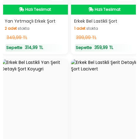
Hızlı Teslimat
Hızlı Teslimat
Hızlı Teslimat
Hızlı Teslimat
Yan Yırtmaçlı Erkek Şort
Erkek Bel Lastikli Şort
2
adet
stokta
1
adet
stokta
2
349,99 TL
adet
stokta
1
399,99 TL
adet
stokta
314,99 TL
359,99 TL
Sepette
Sepette