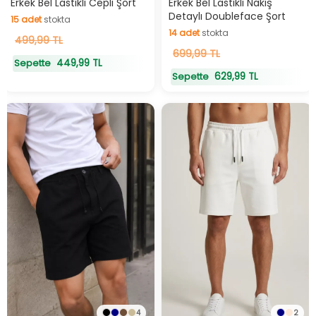
Erkek Bel Lastikli Cepli Şort
Erkek Bel Lastikli Nakış
Detaylı Doubleface Şort
15
adet
stokta
14
adet
stokta
15
499,99 TL
adet
stokta
14
699,99 TL
adet
stokta
449,99 TL
Sepette
629,99 TL
Sepette
4
2