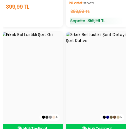
20
adet
stokta
10
399,99 TL
adet
stokta
20
399,99 TL
adet
stokta
359,99 TL
Sepette
4
5
Hızlı Teslimat
Hızlı Teslimat