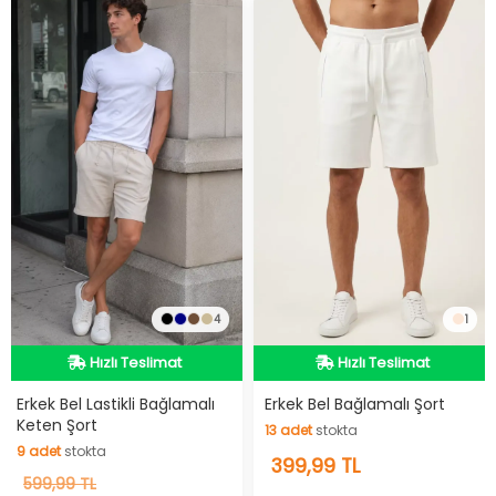
4
1
Hızlı Teslimat
Hızlı Teslimat
Hızlı Teslimat
Hızlı Teslimat
Erkek Bel Lastikli Bağlamalı
Erkek Bel Bağlamalı Şort
Keten Şort
13
adet
stokta
9
adet
stokta
13
399,99 TL
adet
stokta
9
599,99 TL
adet
stokta