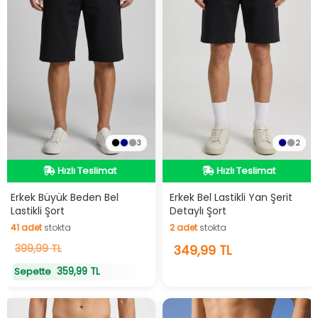
3
2
Hızlı Teslimat
Hızlı Teslimat
Hızlı Teslimat
Hızlı Teslimat
Erkek Büyük Beden Bel
Erkek Bel Lastikli Yan Şerit
Lastikli Şort
Detaylı Şort
41
adet
stokta
2
adet
stokta
41
399,99 TL
adet
stokta
2
349,99 TL
adet
stokta
359,99 TL
Sepette