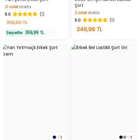
Şort
21
adet
stokta
2
adet
stokta
5.0
(1)
21
adet
stokta
5.0
(1)
2
adet
stokta
399,99 TL
349,99 TL
359,99 TL
Sepette
2
3