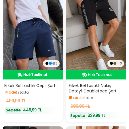
3
3
Hızlı Teslimat
Hızlı Teslimat
Hızlı Teslimat
Hızlı Teslimat
Erkek Bel Lastikli Cepli Şort
Erkek Bel Lastikli Nakış
Detaylı Doubleface Şort
14
adet
stokta
15
adet
stokta
14
499,99 TL
adet
stokta
15
699,99 TL
adet
stokta
449,99 TL
Sepette
629,99 TL
Sepette