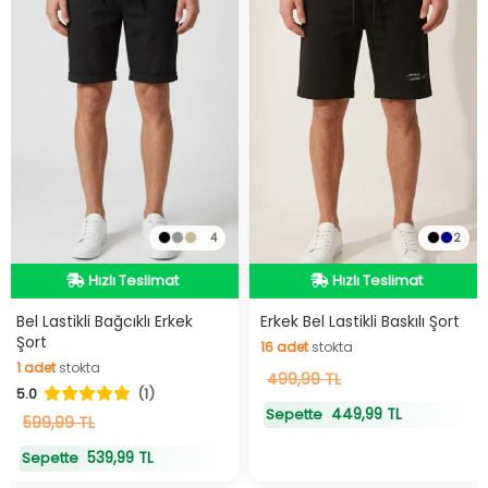
4
2
Hızlı Teslimat
Hızlı Teslimat
Hızlı Teslimat
Hızlı Teslimat
Bel Lastikli Bağcıklı Erkek
Erkek Bel Lastikli Baskılı Şort
Şort
16
adet
stokta
1
adet
stokta
16
499,99 TL
adet
stokta
5.0
(1)
1
adet
stokta
449,99 TL
Sepette
599,99 TL
539,99 TL
Sepette