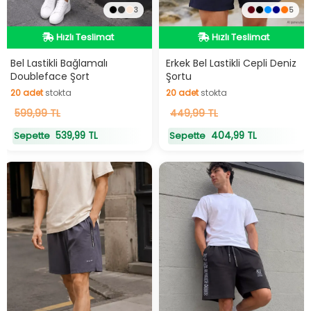
3
5
Hızlı Teslimat
Hızlı Teslimat
Hızlı Teslimat
Hızlı Teslimat
Bel Lastikli Bağlamalı
Erkek Bel Lastikli Cepli Deniz
Doubleface Şort
Şortu
20
adet
stokta
20
adet
stokta
20
599,99 TL
adet
stokta
20
449,99 TL
adet
stokta
539,99 TL
404,99 TL
Sepette
Sepette