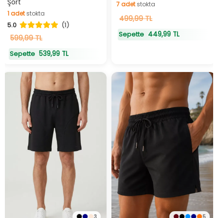
Şort
7
adet
stokta
1
adet
stokta
7
499,99 TL
adet
stokta
5.0
(1)
1
adet
stokta
449,99 TL
Sepette
599,99 TL
539,99 TL
Sepette
3
5