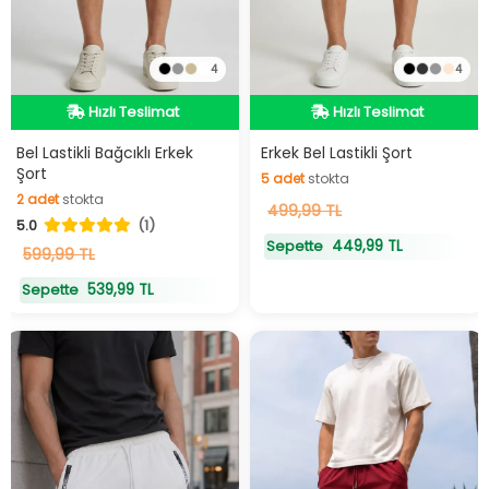
4
4
Hızlı Teslimat
Hızlı Teslimat
Hızlı Teslimat
Hızlı Teslimat
Bel Lastikli Bağcıklı Erkek
Erkek Bel Lastikli Şort
Şort
5
adet
stokta
2
adet
stokta
5
499,99 TL
adet
stokta
5.0
(1)
2
adet
stokta
449,99 TL
Sepette
599,99 TL
539,99 TL
Sepette