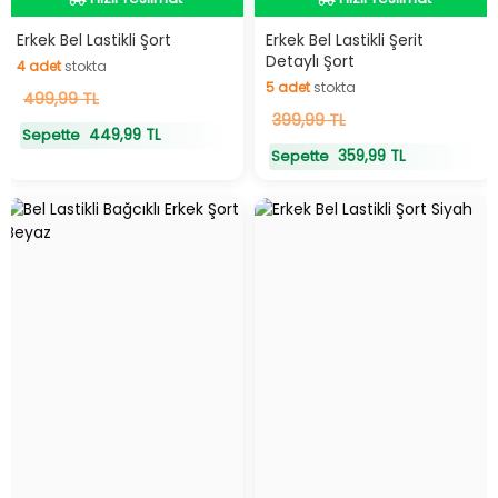
Hızlı Teslimat
Hızlı Teslimat
Erkek Bel Lastikli Şort
Erkek Bel Lastikli Şerit
Detaylı Şort
4
adet
stokta
5
adet
stokta
4
499,99 TL
adet
stokta
5
399,99 TL
adet
stokta
449,99 TL
Sepette
359,99 TL
Sepette