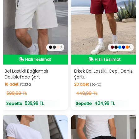
3
5
Hızlı Teslimat
Hızlı Teslimat
Hızlı Teslimat
Hızlı Teslimat
Bel Lastikli Bağlamalı
Erkek Bel Lastikli Cepli Deniz
Doubleface Şort
Şortu
16
adet
stokta
20
adet
stokta
16
599,99 TL
adet
stokta
20
449,99 TL
adet
stokta
539,99 TL
404,99 TL
Sepette
Sepette