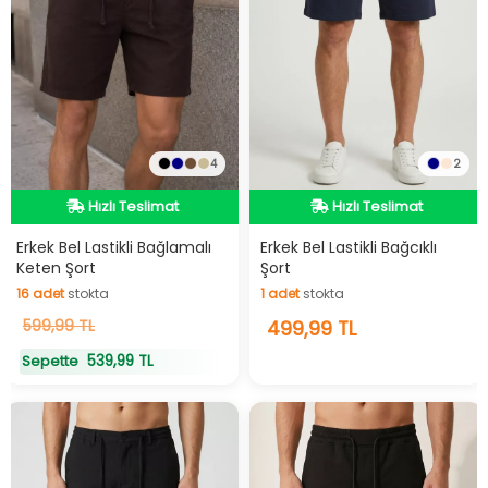
4
2
Hızlı Teslimat
Hızlı Teslimat
Hızlı Teslimat
Hızlı Teslimat
Erkek Bel Lastikli Bağlamalı
Erkek Bel Lastikli Bağcıklı
Keten Şort
Şort
16
adet
stokta
1
adet
stokta
16
599,99 TL
adet
stokta
1
499,99 TL
adet
stokta
539,99 TL
Sepette