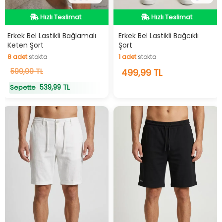
Hızlı Teslimat
Hızlı Teslimat
Hızlı Teslimat
Hızlı Teslimat
Erkek Bel Lastikli Bağlamalı
Erkek Bel Lastikli Bağcıklı
Keten Şort
Şort
8
adet
stokta
1
adet
stokta
8
599,99 TL
adet
stokta
1
499,99 TL
adet
stokta
539,99 TL
Sepette