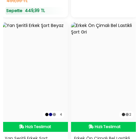
4
499,99 TL
adet
stokta
449,99 TL
Sepette
4
2
Hızlı Teslimat
Hızlı Teslimat
Hızlı Teslimat
Hızlı Teslimat
Yan Şeritli Erkek Şort
Erkek Ön Çimalı Bel Lastikli