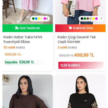
5
7
Hızlı Teslimat
İndirimli Ürün
Videolu Ürün
Hızlı Teslimat
Hızlı Teslimat
İndirimli Ürün
Kadın Halter Yaka Fırfırlı
Kadın Çizgi Desenli Tek
Puantiyeli Elbise
Cepli Gömlek
52
adet
stokta
2
adet
stokta
52
599,99 TL
adet
stokta
2
adet
stokta
499,99 TL
699,99 TL
539,99 TL
Sepette
%29 İndirim