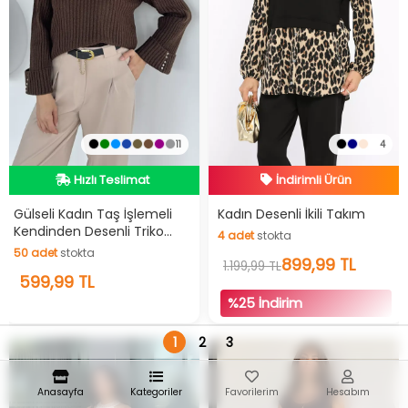
11
4
Hızlı Teslimat
İndirimli Ürün
Videolu Ürün
Hızlı Teslimat
Hızlı Teslimat
İndirimli Ürün
Gülseli Kadın Taş İşlemeli
Kadın Desenli İkili Takım
Kendinden Desenli Triko
4
adet
stokta
Kazak
50
adet
stokta
4
adet
stokta
899,99 TL
1.199,99 TL
50
599,99 TL
adet
stokta
%25 İndirim
1
2
3
Anasayfa
Kategoriler
Favorilerim
Hesabım