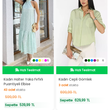
5
6
Hızlı Teslimat
Videolu Ürün
Hızlı Teslimat
Hızlı Teslimat
Hızlı Teslimat
Kadın Halter Yaka Fırfırlı
Kadın Cepli Gömlek
Puantiyeli Elbise
3
adet
stokta
43
adet
stokta
3
699,99 TL
adet
stokta
43
599,99 TL
adet
stokta
629,99 TL
Sepette
539,99 TL
Sepette