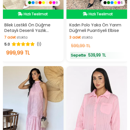
9
5
Hızlı Teslimat
Hızlı Teslimat
Videolu Ürün
Videolu Ürün
Hızlı Teslimat
Hızlı Teslimat
Bilek Lastikli Ön Düğme
Kadın Polo Yaka Ön Yarım
Detaylı Desenli Yazlık
Düğmeli Puantiyeli Elbise
Tesettür Elbise
7
adet
stokta
3
adet
stokta
5.0
(1)
7
adet
stokta
3
599,99 TL
adet
stokta
999,99 TL
539,99 TL
Sepette