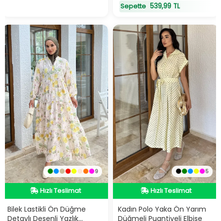
539,99 TL
Sepette
9
5
Hızlı Teslimat
Hızlı Teslimat
Videolu Ürün
Videolu Ürün
Hızlı Teslimat
Hızlı Teslimat
Bilek Lastikli Ön Düğme
Kadın Polo Yaka Ön Yarım
Detaylı Desenli Yazlık
Düğmeli Puantiyeli Elbise