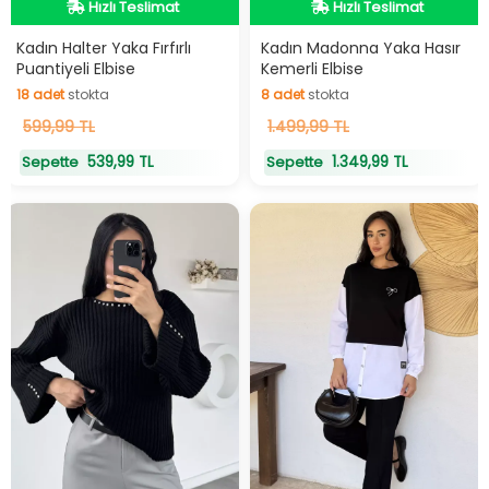
Videolu Ürün
Hızlı Teslimat
Hızlı Teslimat
Hızlı Teslimat
Kadın Halter Yaka Fırfırlı
Kadın Madonna Yaka Hasır
Puantiyeli Elbise
Kemerli Elbise
18
adet
stokta
8
adet
stokta
18
599,99 TL
adet
stokta
8
1.499,99 TL
adet
stokta
539,99 TL
1.349,99 TL
Sepette
Sepette