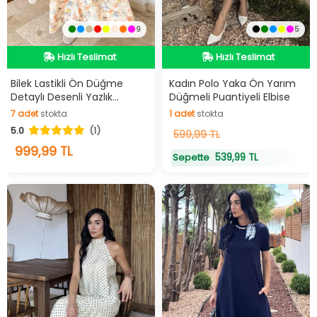
9
5
Hızlı Teslimat
Hızlı Teslimat
Videolu Ürün
Videolu Ürün
Hızlı Teslimat
Hızlı Teslimat
Bilek Lastikli Ön Düğme
Kadın Polo Yaka Ön Yarım
Detaylı Desenli Yazlık
Düğmeli Puantiyeli Elbise
Tesettür Elbise
7
adet
stokta
1
adet
stokta
5.0
(1)
7
adet
stokta
1
599,99 TL
adet
stokta
999,99 TL
539,99 TL
Sepette