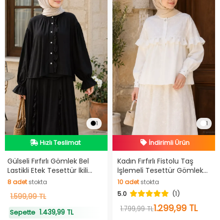
1
1
Hızlı Teslimat
İndirimli Ürün
Kargo Bedava
Hızlı Teslimat
Hızlı Teslimat
İndirimli Ürün
Gülseli Fırfırlı Gömlek Bel
Kadın Fırfırlı Fistolu Taş
Lastikli Etek Tesettür İkili
İşlemeli Tesettür Gömlek
Takım
Etek İkili Takım
8
adet
stokta
10
adet
stokta
5.0
(1)
8
1.599,99 TL
adet
stokta
10
adet
stokta
1.299,99 TL
1.799,99 TL
1.439,99 TL
Sepette