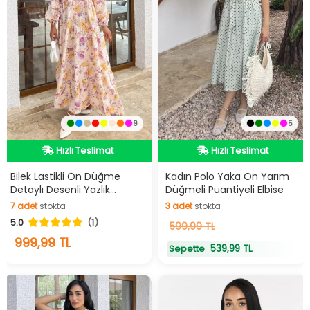
9
5
Hızlı Teslimat
Hızlı Teslimat
Videolu Ürün
Videolu Ürün
Hızlı Teslimat
Hızlı Teslimat
Bilek Lastikli Ön Düğme
Kadın Polo Yaka Ön Yarım
Detaylı Desenli Yazlık
Düğmeli Puantiyeli Elbise
Tesettür Elbise
7
adet
stokta
3
adet
stokta
5.0
(1)
7
adet
stokta
3
599,99 TL
adet
stokta
999,99 TL
539,99 TL
Sepette