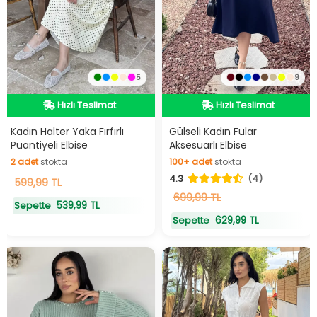
5
9
Hızlı Teslimat
Hızlı Teslimat
Videolu Ürün
Videolu Ürün
Hızlı Teslimat
Hızlı Teslimat
Kadın Halter Yaka Fırfırlı
Gülseli Kadın Fular
Puantiyeli Elbise
Aksesuarlı Elbise
2
adet
stokta
100+
adet
stokta
4.3
(4)
2
599,99 TL
adet
stokta
100+
adet
stokta
699,99 TL
539,99 TL
Sepette
629,99 TL
Sepette