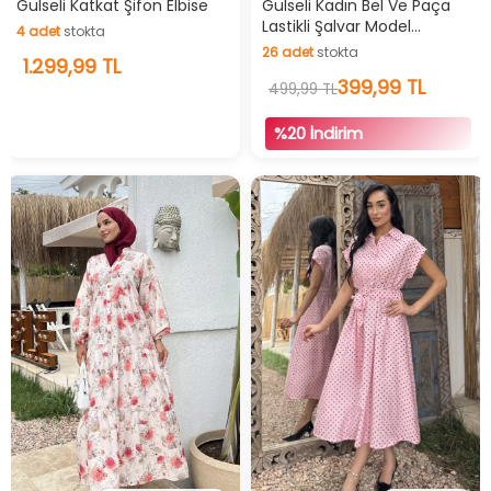
Gülseli Katkat Şifon Elbise
Gülseli Kadın Bel Ve Paça
Lastikli Şalvar Model
4
adet
stokta
Pantolon
26
adet
stokta
4
1.299,99 TL
adet
stokta
26
adet
stokta
399,99 TL
499,99 TL
%20 İndirim