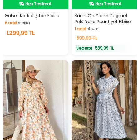
Videolu Ürün
Videolu Ürün
Hızlı Teslimat
Hızlı Teslimat
Gülseli Katkat Şifon Elbise
Kadın Ön Yarım Düğmeli
Polo Yaka Puantiyeli Elbise
8
adet
stokta
1
adet
stokta
8
1.299,99 TL
adet
stokta
1
599,99 TL
adet
stokta
539,99 TL
Sepette