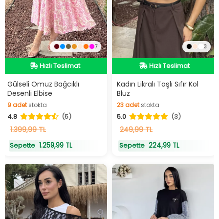
7
3
Hızlı Teslimat
Hızlı Teslimat
Videolu Ürün
Videolu Ürün
Hızlı Teslimat
Hızlı Teslimat
Gülseli Omuz Bağcıklı
Kadın Likralı Taşlı Sıfır Kol
Desenli Elbise
Bluz
9
adet
stokta
23
adet
stokta
4.8
(5)
5.0
(3)
9
adet
stokta
23
adet
stokta
1.399,99 TL
249,99 TL
1.259,99 TL
224,99 TL
Sepette
Sepette