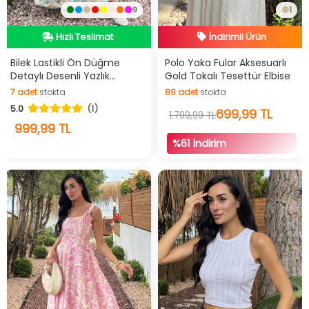
9
1
Hızlı Teslimat
İndirimli Ürün
Videolu Ürün
Hızlı Teslimat
Hızlı Teslimat
İndirimli Ürün
Bilek Lastikli Ön Düğme
Polo Yaka Fular Aksesuarlı
Detaylı Desenli Yazlık
Gold Tokalı Tesettür Elbise
Tesettür Elbise
7
adet
stokta
89
adet
stokta
5.0
(1)
7
adet
stokta
89
adet
stokta
699,99 TL
1.799,99 TL
999,99 TL
%61 İndirim