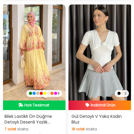
9
2
Hızlı Teslimat
İndirimli Ürün
Videolu Ürün
Hızlı Teslimat
Hızlı Teslimat
İndirimli Ürün
Bilek Lastikli Ön Düğme
Gül Detaylı V Yaka Kadın
Detaylı Desenli Yazlık
Bluz
Tesettür Elbise
7
adet
stokta
18
adet
stokta