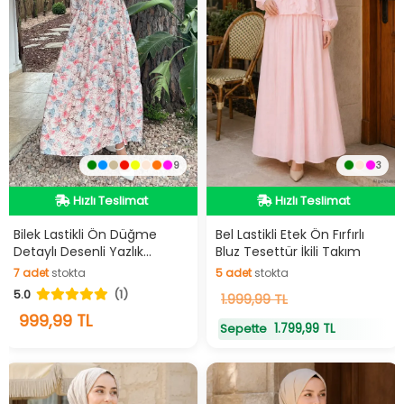
9
3
Hızlı Teslimat
Hızlı Teslimat
Videolu Ürün
Kargo Bedava
Hızlı Teslimat
Hızlı Teslimat
Bilek Lastikli Ön Düğme
Bel Lastikli Etek Ön Fırfırlı
Detaylı Desenli Yazlık
Bluz Tesettür İkili Takım
Tesettür Elbise
7
adet
stokta
5
adet
stokta
5.0
(1)
7
adet
stokta
5
1.999,99 TL
adet
stokta
999,99 TL
1.799,99 TL
Sepette