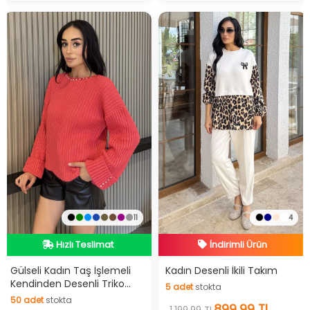
11
4
Hızlı Teslimat
İndirimli Ürün
Videolu Ürün
Hızlı Teslimat
Hızlı Teslimat
İndirimli Ürün
Gülseli Kadın Taş İşlemeli
Kadın Desenli İkili Takım
Kendinden Desenli Triko
5
adet
stokta
Kazak
50
adet
stokta
5
adet
stokta
899,99 TL