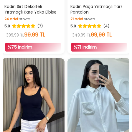
Hızlı Teslimat
İndirimli Ürün
Kadın Sırt Dekolteli
Kadın Paça Yırtmaçlı Tarz
Yırtmaçlı Kare Yaka Elbise
Pantolon
Videolu Ürün
24
adet
stokta
21
adet
stokta
İndirimli Ürün
5.0
(7)
5.0
(4)
24
adet
stokta
21
adet
stokta
99,99 TL
99,99 TL
399,99 TL
349,99 TL
%75 İndirim
%71 İndirim