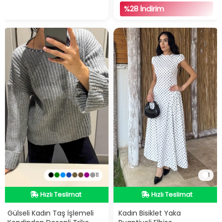
%28 İndirim
11
1
Hızlı Teslimat
Videolu Ürün
Hızlı Teslimat
Hızlı Teslimat
Hızlı Teslimat
Gülseli Kadın Taş İşlemeli
Kadın Bisiklet Yaka