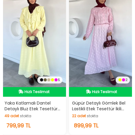
5
2
Hızlı Teslimat
Hızlı Teslimat
Hızlı Teslimat
Hızlı Teslimat
Yaka Katlamalı Dantel
Güpür Detaylı Gömlek Bel
Detaylı Bluz Etek Tesettür
Lastikli Etek Tesettür İkili
İkili Takım
Takım
49
adet
stokta
22
adet
stokta
49
799,99 TL
adet
stokta
22
899,99 TL
adet
stokta