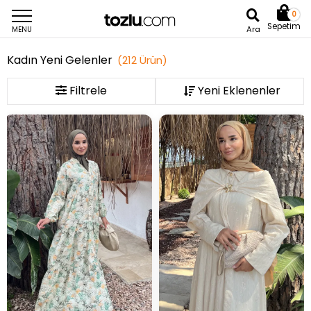
0
Sepetim
Ara
MENU
Kadın Yeni Gelenler
(
212
Ürün
)
Filtrele