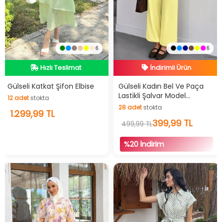
6
6
Hızlı Teslimat
İndirimli Ürün
Videolu Ürün
Hızlı Teslimat
Hızlı Teslimat
İndirimli Ürün
Gülseli Katkat Şifon Elbise
Gülseli Kadın Bel Ve Paça
Lastikli Şalvar Model
12
adet
stokta
Pantolon
28
adet
stokta
12
1.299,99 TL
adet
stokta
28
adet
stokta
399,99 TL
499,99 TL
%20 İndirim