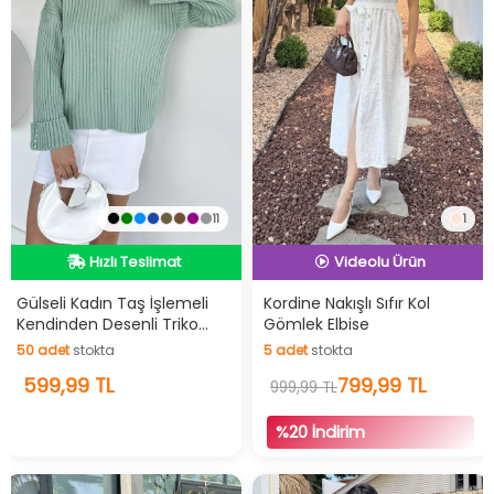
11
1
Hızlı Teslimat
Videolu Ürün
İndirimli Ürün
Hızlı Teslimat
Hızlı Teslimat
Gülseli Kadın Taş İşlemeli
Kordine Nakışlı Sıfır Kol
Kendinden Desenli Triko
Gömlek Elbise
Videolu Ürün
Kazak
50
adet
stokta
5
adet
stokta
İndirimli Ürün
50
599,99 TL
adet
stokta
5
adet
stokta
799,99 TL
999,99 TL
%20 İndirim