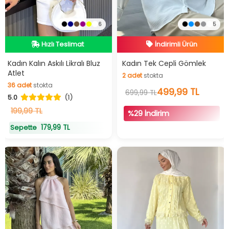
6
5
İndirimli Ürün
Hızlı Teslimat
Hızlı Teslimat
Hızlı Teslimat
İndirimli Ürün
Kadın Kalın Askılı Likralı Bluz
Kadın Tek Cepli Gömlek
Atlet
2
adet
stokta
36
adet
stokta
2
adet
stokta
499,99 TL
699,99 TL
5.0
(1)
36
adet
stokta
199,99 TL
%29 İndirim
179,99 TL
Sepette