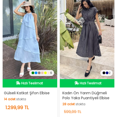
6
2
Hızlı Teslimat
Hızlı Teslimat
Videolu Ürün
Videolu Ürün
Hızlı Teslimat
Hızlı Teslimat
Gülseli Katkat Şifon Elbise
Kadın Ön Yarım Düğmeli
Polo Yaka Puantiyeli Elbise
14
adet
stokta
28
adet
stokta
14
1.299,99 TL
adet
stokta
28
599,99 TL
adet
stokta