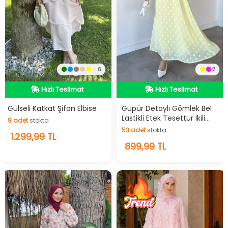
6
2
Hızlı Teslimat
Videolu Ürün
Hızlı Teslimat
Hızlı Teslimat
Hızlı Teslimat
Gülseli Katkat Şifon Elbise
Güpür Detaylı Gömlek Bel
Lastikli Etek Tesettür İkili
9
adet
stokta
Takım
53
adet
stokta
9
1.299,99 TL
adet
stokta
53
899,99 TL
adet
stokta