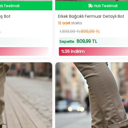
zlı Teslimat
Hızlı Teslimat
dirimli Ürün
İndirimli Ürün
uş Bot
Erkek Bağcıklı Fermuar Detaylı Bot
12
adet
stokta
L
12
1.399,99 TL
adet
stokta
899,99 TL
809,99 TL
Sepette
%36 İndirim