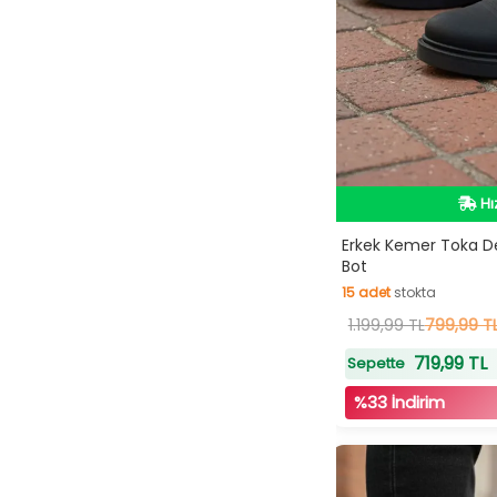
İn
Hı
İn
Erkek Kemer Toka Det
Bot
15
adet
stokta
15
1.199,99 TL
adet
stokta
799,99 T
719,99 TL
Sepette
%33 İndirim