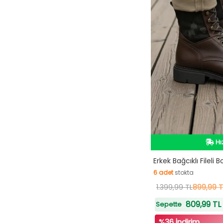
İn
Hı
İn
Erkek Bağcıklı Fileli B
6
adet
stokta
6
1.399,99 TL
adet
stokta
899,99 T
809,99 TL
Sepette
%36 İndirim