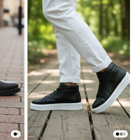
1
2
İndirimli Ürün