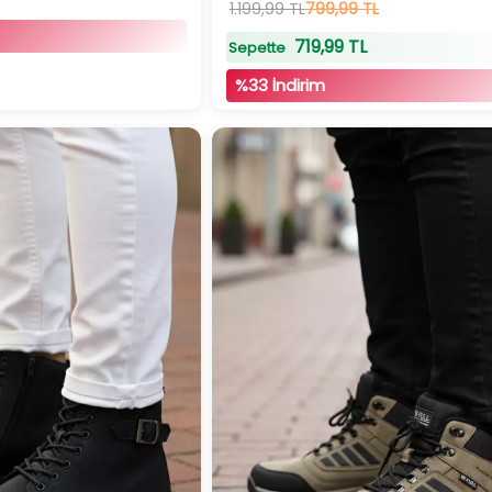
1.199,99 TL
799,99 TL
719,99 TL
Sepette
%33 İndirim