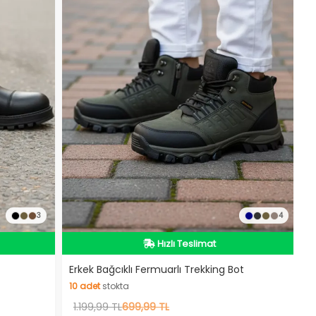
3
4
İndirimli Ürün
Hızlı Teslimat
İndirimli Ürün
Erkek Bağcıklı Fermuarlı Trekking Bot
10
adet
stokta
10
1.199,99 TL
adet
stokta
699,99 TL