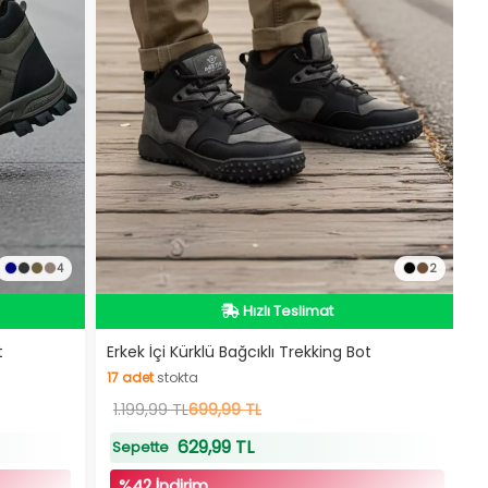
4
2
İndirimli Ürün
Hızlı Teslimat
İndirimli Ürün
t
Erkek İçi Kürklü Bağcıklı Trekking Bot
17
adet
stokta
17
1.199,99 TL
adet
stokta
699,99 TL
629,99 TL
Sepette
%42 İndirim