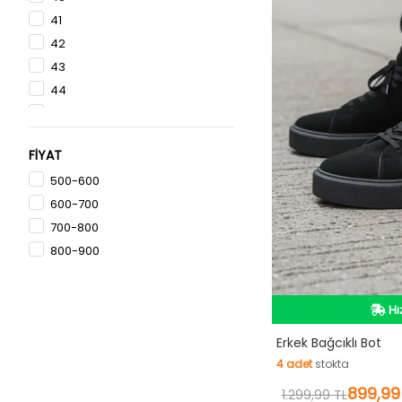
41
42
43
44
45
46
FİYAT
47
500-600
600-700
700-800
800-900
İn
Hı
İn
Erkek Bağcıklı Bot
4
adet
stokta
4
adet
stokta
899,99
1.299,99 TL