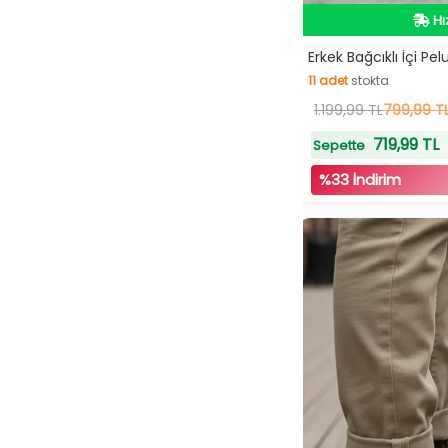
Hı
İn
Erkek Bağcıklı İçi Pel
11
adet
stokta
11
1.199,99 TL
adet
stokta
799,99 T
719,99 TL
Sepette
%33 İndirim