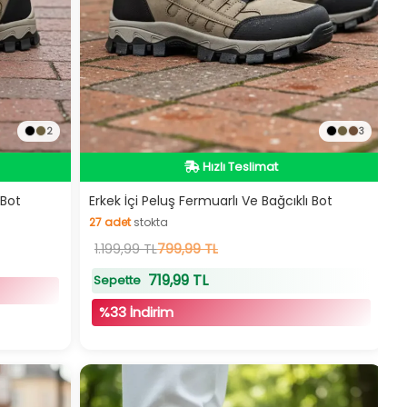
2
3
İndirimli Ürün
Hızlı Teslimat
İndirimli Ürün
 Bot
Erkek İçi Peluş Fermuarlı Ve Bağcıklı Bot
27
adet
stokta
27
1.199,99 TL
adet
stokta
799,99 TL
719,99 TL
Sepette
%33 İndirim