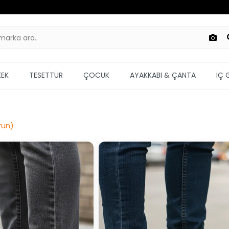
KEK
TESETTÜR
ÇOCUK
AYAKKABI & ÇANTA
İÇ 
rün
)