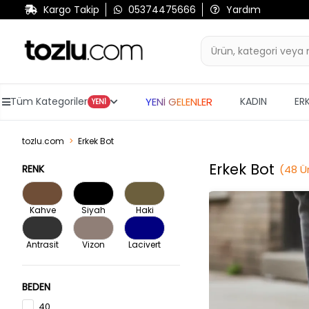
Kargo Takip
05374475666
Yardım
YENİ GELENLER
Tüm Kategoriler
KADIN
ER
YENİ
tozlu.com
Erkek Bot
Erkek Bot
RENK
(
48
Ü
Kahve
Siyah
Haki
Antrasit
Vizon
Lacivert
BEDEN
40