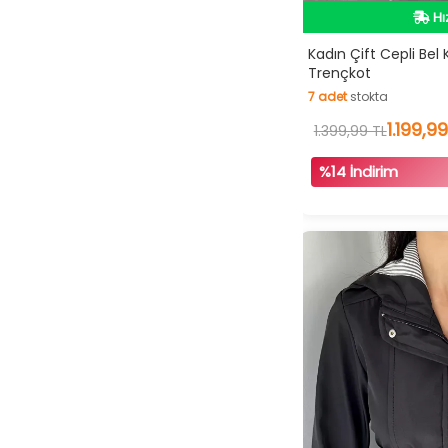
İn
Hı
Kadın Çift Cepli Bel K
Trençkot
İn
7
adet
stokta
7
adet
stokta
1.199,99
1.399,99 TL
%14 İndirim