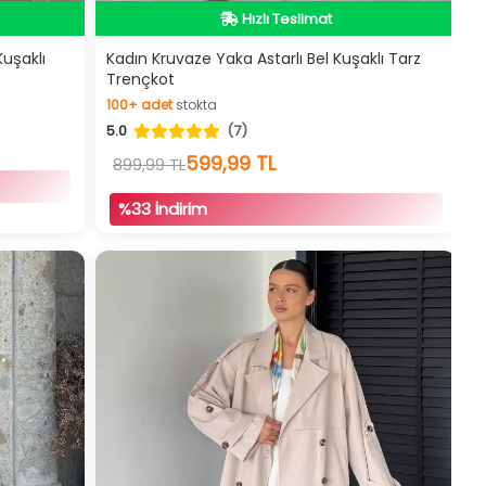
Videolu Ürün
İndirimli Ürün
Kuşaklı
Kadın Kruvaze Yaka Astarlı Bel Kuşaklı Tarz
Trençkot
100+
adet
stokta
5.0
(7)
100+
adet
stokta
599,99 TL
899,99 TL
%33 İndirim