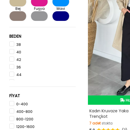
Bej
Fuşya
Mavi
Vizon
Gri
Lacivert
BEDEN
38
40
42
36
44
İn
ST
48
Hı
FİYAT
46
Vi
0-400
İn
Kadın Kruvaze Yaka A
400-800
Trençkot
800-1200
7
adet
stokta
1200-1600