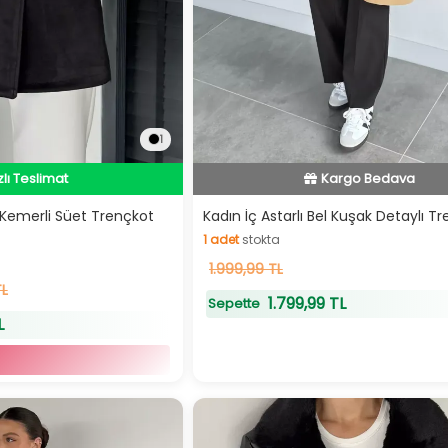
1
dirimli Ürün
Hızlı Teslimat
zlı Teslimat
Kargo Bedava
Kemerli Süet Trençkot
Kadın İç Astarlı Bel Kuşak Detaylı T
1
adet
stokta
dirimli Ürün
Hızlı Teslimat
1
1.999,99 TL
adet
stokta
TL
1.799,99 TL
Sepette
L