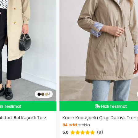
dirimli Ürün
İndirimli Ürün
3
zlı Teslimat
Hızlı Teslimat
deolu Ürün
Videolu Ürün
dirimli Ürün
İndirimli Ürün
starlı Bel Kuşaklı Tarz
Kadın Kapüşonlu Çizgi Detaylı Tren
84
adet
stokta
5.0
(8)
84
adet
stokta