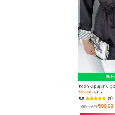
İn
Hı
Vi
İn
Kadın Kapüşonlu Çiz
59
adet
stokta
5.0
(8)
59
adet
stokta
599,99 
899,99 TL