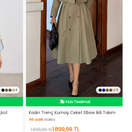
İndirimli Ürün
4
5
Hızlı Teslimat
Kargo Bedava
Videolu Ürün
çkot
Kadın Trenç Kumaş Ceket Elbise İkili Takım
46
adet
stokta
İndirimli Ürün
46
adet
stokta
1.899,99 TL
1.999,99 TL