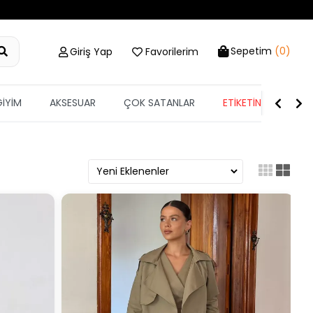
Sepetim
(0)
Giriş Yap
Favorilerim
GİYİM
AKSESUAR
ÇOK SATANLAR
ETİKETİN YARISI