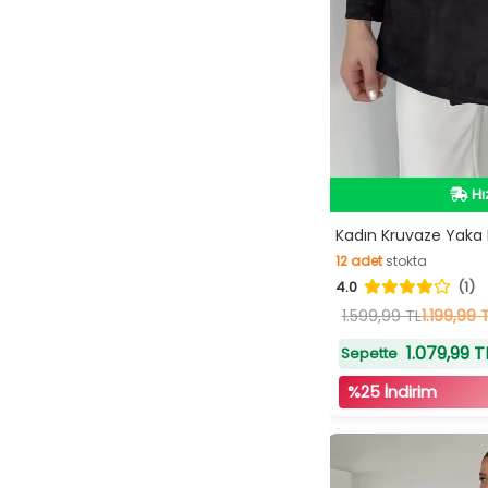
İn
Hı
Kadın Kruvaze Yaka 
12
adet
stokta
İn
4.0
(1)
12
adet
stokta
1.599,99 TL
1.199,99 
1.079,99 T
Sepette
%25 İndirim