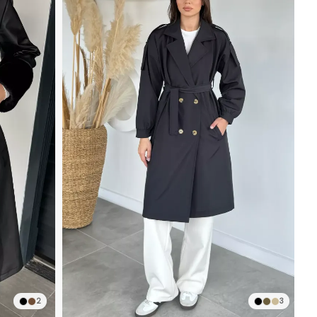
İndirimli Ürün
2
3
Hızlı Teslimat