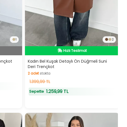
1
2
Hızlı Teslimat
Hızlı Teslimat
rençkot
Kadın Bel Kuşak Detaylı Ön Düğmeli Suni
Deri Trençkot
2
adet
stokta
2
1.399,99 TL
adet
stokta
1.259,99 TL
Sepette