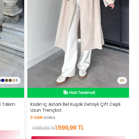
İndirimli Ürün
5
1
Hızlı Teslimat
Kargo Bedava
İndirimli Ürün
i Takım
Kadın İç Astarlı Bel Kuşak Detaylı Çift Cepli
Uzun Trençkot
3
adet
stokta
3
adet
stokta
1.599,99 TL
1.999,99 TL