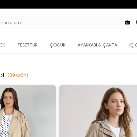
KEK
TESETTÜR
ÇOCUK
AYAKKABI & ÇANTA
İÇ 
ot
(
39
Ürün
)