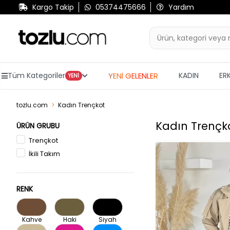
Kargo Takip
05374475666
Yardım
YENİ GELENLER
Tüm Kategoriler
KADIN
ER
YENİ
tozlu.com
Kadın Trençkot
Kadın Trençk
ÜRÜN GRUBU
Trençkot
İkili Takım
RENK
Kahve
Haki
Siyah