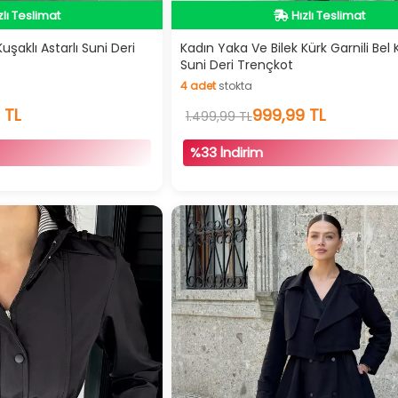
dirimli Ürün
İndirimli Ürün
zlı Teslimat
Hızlı Teslimat
uşaklı Astarlı Suni Deri
Kadın Yaka Ve Bilek Kürk Garnili Bel 
Suni Deri Trençkot
dirimli Ürün
İndirimli Ürün
4
adet
stokta
4
adet
stokta
 TL
999,99 TL
1.499,99 TL
%33 İndirim