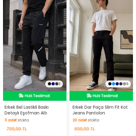
3
5
Hızlı Teslimat
Hızlı Teslimat
Hızlı Teslimat
Hızlı Teslimat
Erkek Bel Lastikli Baskı
Erkek Dar Paça Slim Fit Kot
Detaylı Eşofman Altı
Jeans Pantolon
11
adet
stokta
20
adet
stokta
11
799,99 TL
adet
stokta
20
699,99 TL
adet
stokta