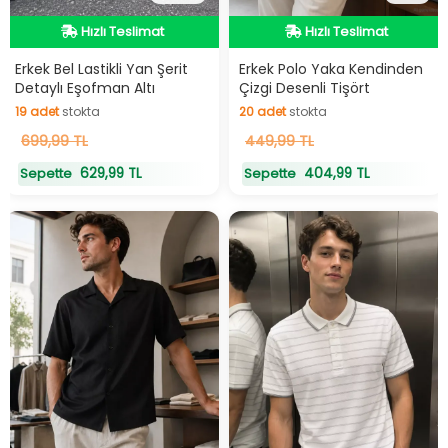
Hızlı Teslimat
Hızlı Teslimat
Hızlı Teslimat
Hızlı Teslimat
Erkek Bel Lastikli Yan Şerit
Erkek Polo Yaka Kendinden
Detaylı Eşofman Altı
Çizgi Desenli Tişört
19
adet
stokta
20
adet
stokta
19
699,99 TL
adet
stokta
20
449,99 TL
adet
stokta
629,99 TL
404,99 TL
Sepette
Sepette