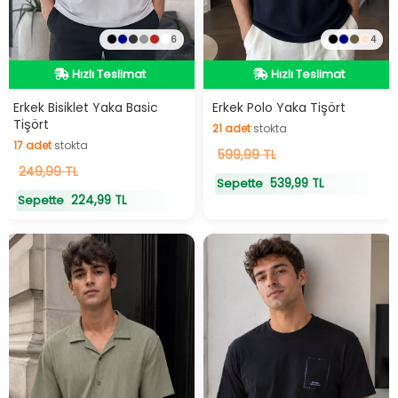
6
4
Hızlı Teslimat
Hızlı Teslimat
Hızlı Teslimat
Hızlı Teslimat
Erkek Bisiklet Yaka Basic
Erkek Polo Yaka Tişört
Tişört
21
adet
stokta
17
adet
stokta
21
599,99 TL
adet
stokta
17
249,99 TL
adet
stokta
539,99 TL
Sepette
224,99 TL
Sepette