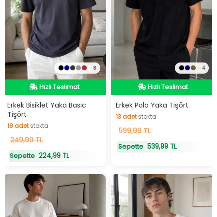
6
4
Hızlı Teslimat
Hızlı Teslimat
Hızlı Teslimat
Hızlı Teslimat
Erkek Bisiklet Yaka Basic
Erkek Polo Yaka Tişört
Tişört
13
adet
stokta
18
adet
stokta
13
599,99 TL
adet
stokta
18
249,99 TL
adet
stokta
539,99 TL
Sepette
224,99 TL
Sepette