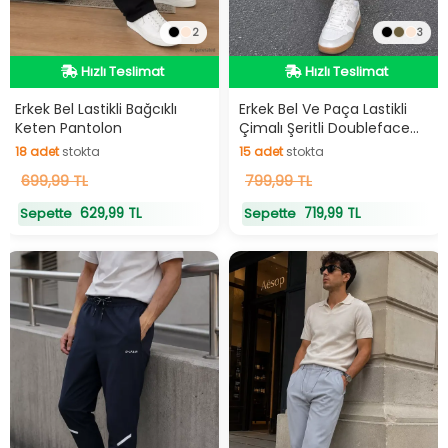
2
3
Hızlı Teslimat
Hızlı Teslimat
Hızlı Teslimat
Hızlı Teslimat
Erkek Bel Lastikli Bağcıklı
Erkek Bel Ve Paça Lastikli
Keten Pantolon
Çimalı Şeritli Doubleface
Eşofman Altı
18
adet
stokta
15
adet
stokta
18
699,99 TL
adet
stokta
15
799,99 TL
adet
stokta
629,99 TL
719,99 TL
Sepette
Sepette