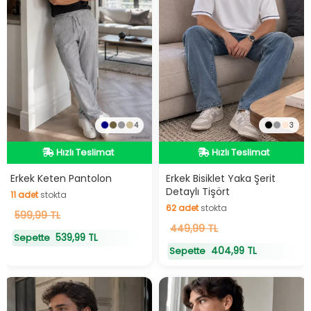
4
3
Hızlı Teslimat
Hızlı Teslimat
Hızlı Teslimat
Hızlı Teslimat
Erkek Keten Pantolon
Erkek Bisiklet Yaka Şerit
Detaylı Tişört
11
adet
stokta
62
adet
stokta
11
599,99 TL
adet
stokta
62
449,99 TL
adet
stokta
539,99 TL
Sepette
404,99 TL
Sepette