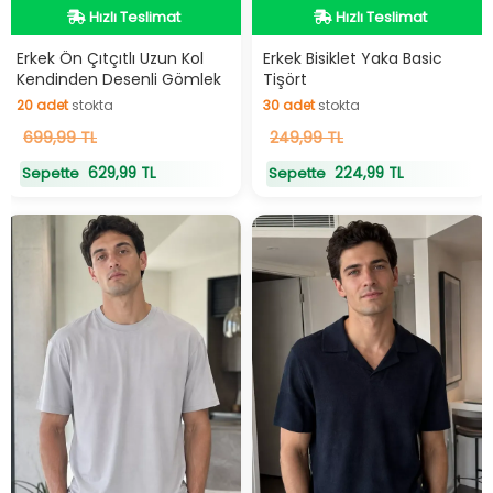
Hızlı Teslimat
Hızlı Teslimat
Hızlı Teslimat
Hızlı Teslimat
Erkek Ön Çıtçıtlı Uzun Kol
Erkek Bisiklet Yaka Basic
Kendinden Desenli Gömlek
Tişört
20
adet
stokta
30
adet
stokta
20
699,99 TL
adet
stokta
30
249,99 TL
adet
stokta
629,99 TL
224,99 TL
Sepette
Sepette