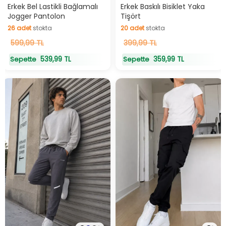
Hızlı Teslimat
Hızlı Teslimat
Erkek Bel Lastikli Bağlamalı
Erkek Baskılı Bisiklet Yaka
Jogger Pantolon
Tişört
26
adet
stokta
20
adet
stokta
26
599,99 TL
adet
stokta
20
399,99 TL
adet
stokta
539,99 TL
359,99 TL
Sepette
Sepette