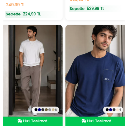
19
249,99 TL
adet
stokta
539,99 TL
Sepette
224,99 TL
Sepette
6
4
Hızlı Teslimat
Hızlı Teslimat