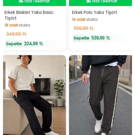
Hızlı Teslimat
Hızlı Teslimat
Hızlı Teslimat
Hızlı Teslimat
Erkek Bisiklet Yaka Basic
Erkek Polo Yaka Tişört
Tişört
14
adet
stokta
18
adet
stokta
14
599,99 TL
adet
stokta
18
249,99 TL
adet
stokta
539,99 TL
Sepette
224,99 TL
Sepette