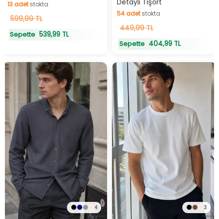
Detaylı Tişört
13
adet
stokta
54
adet
stokta
13
599,99 TL
adet
stokta
54
449,99 TL
adet
stokta
539,99 TL
Sepette
404,99 TL
Sepette
4
3