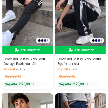
3
3
Hızlı Teslimat
Hızlı Teslimat
Hızlı Teslimat
Hızlı Teslimat
Erkek Bel Lastikli Yan Şerit
Erkek Bel Lastikli Yan Şeritli
Detaylı Eşofman Altı
Eşofman Altı
20
adet
stokta
15
adet
stokta
20
699,99 TL
adet
stokta
15
699,99 TL
adet
stokta
629,99 TL
629,99 TL
Sepette
Sepette