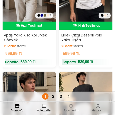
4
2
Hızlı Teslimat
Hızlı Teslimat
Hızlı Teslimat
Hızlı Teslimat
Apaş Yaka Kısa Kol Erkek
Erkek Çizgi Desenli Polo
Gömlek
Yaka Tişört
23
adet
stokta
21
adet
stokta
23
599,99 TL
adet
stokta
21
599,99 TL
adet
stokta
539,99 TL
539,99 TL
Sepette
Sepette
1
2
3
4
Anasayfa
Kategoriler
Favorilerim
Hesabım