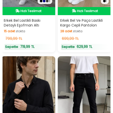
3
1
Hızlı Teslimat
Hızlı Teslimat
Hızlı Teslimat
Hızlı Teslimat
Erkek Bel Lastikli Baskı
Erkek Bel Ve Paça Lastikli
Detaylı Eşofman Altı
Kargo Cepli Pantolon
15
adet
stokta
28
adet
stokta
15
799,99 TL
adet
stokta
28
699,99 TL
adet
stokta
719,99 TL
629,99 TL
Sepette
Sepette