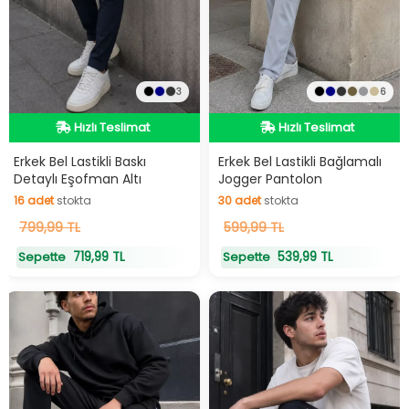
3
6
Hızlı Teslimat
Hızlı Teslimat
Hızlı Teslimat
Hızlı Teslimat
Erkek Bel Lastikli Baskı
Erkek Bel Lastikli Bağlamalı
Detaylı Eşofman Altı
Jogger Pantolon
16
adet
stokta
30
adet
stokta
16
799,99 TL
adet
stokta
30
599,99 TL
adet
stokta
719,99 TL
539,99 TL
Sepette
Sepette