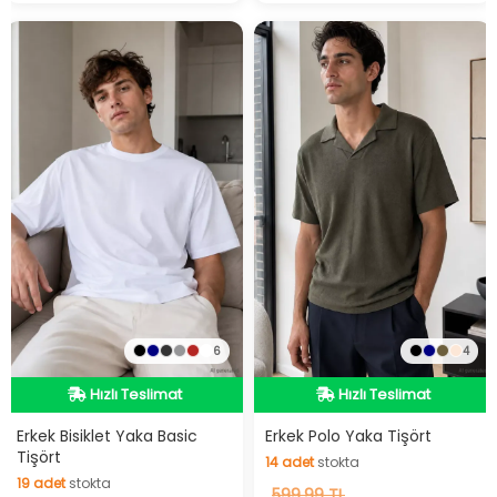
6
4
Hızlı Teslimat
Hızlı Teslimat
Hızlı Teslimat
Hızlı Teslimat
Erkek Bisiklet Yaka Basic
Erkek Polo Yaka Tişört
Tişört
14
adet
stokta
19
adet
stokta
14
599,99 TL
adet
stokta