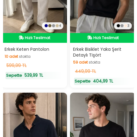
4
3
Hızlı Teslimat
Hızlı Teslimat
Hızlı Teslimat
Hızlı Teslimat
Erkek Keten Pantolon
Erkek Bisiklet Yaka Şerit
Detaylı Tişört
10
adet
stokta
59
adet
stokta
10
599,99 TL
adet
stokta
59
449,99 TL
adet
stokta
539,99 TL
Sepette
404,99 TL
Sepette