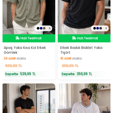
4
4
Hızlı Teslimat
Hızlı Teslimat
Hızlı Teslimat
Hızlı Teslimat
Apaş Yaka Kısa Kol Erkek
Erkek Baskılı Bisiklet Yaka
Gömlek
Tişört
24
adet
stokta
15
adet
stokta
24
599,99 TL
adet
stokta
15
399,99 TL
adet
stokta
539,99 TL
359,99 TL
Sepette
Sepette