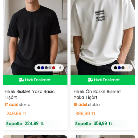
6
4
Hızlı Teslimat
Hızlı Teslimat
Hızlı Teslimat
Hızlı Teslimat
Erkek Bisiklet Yaka Basic
Erkek Ön Baskılı Bisiklet
Tişört
Yaka Tişört
17
adet
stokta
19
adet
stokta
17
249,99 TL
adet
stokta
19
399,99 TL
adet
stokta
224,99 TL
359,99 TL
Sepette
Sepette