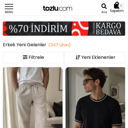
0
Sepetim
Ara
MENU
Erkek Yeni Gelenler
(
347
Ürün
)
Filtrele