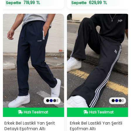
719,99 TL
629,99 TL
Sepette
Sepette
3
3
Hızlı Teslimat
Hızlı Teslimat
Hızlı Teslimat
Hızlı Teslimat
Erkek Bel Lastikli Yan Şerit
Erkek Bel Lastikli Yan Şeritli
Detaylı Eşofman Altı
Eşofman Altı