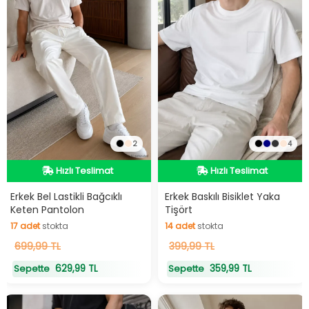
2
4
Hızlı Teslimat
Hızlı Teslimat
Hızlı Teslimat
Hızlı Teslimat
Erkek Bel Lastikli Bağcıklı
Erkek Baskılı Bisiklet Yaka
Keten Pantolon
Tişört
17
adet
stokta
14
adet
stokta
17
699,99 TL
adet
stokta
14
399,99 TL
adet
stokta
629,99 TL
359,99 TL
Sepette
Sepette