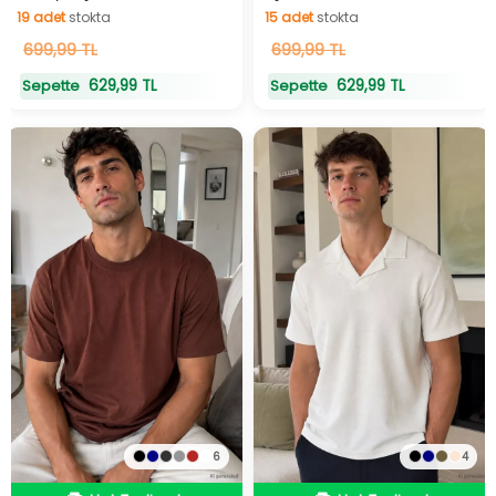
19
adet
stokta
15
adet
stokta
19
699,99 TL
adet
stokta
15
699,99 TL
adet
stokta
629,99 TL
629,99 TL
Sepette
Sepette
6
4