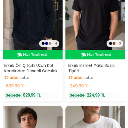
4
3
Hızlı Teslimat
Hızlı Teslimat
Hızlı Teslimat
Hızlı Teslimat
Erkek Ön Çıtçıtlı Uzun Kol
Erkek Bisiklet Yaka Basic
Kendinden Desenli Gömlek
Tişört
20
adet
stokta
29
adet
stokta
20
699,99 TL
adet
stokta
29
249,99 TL
adet
stokta
629,99 TL
224,99 TL
Sepette
Sepette