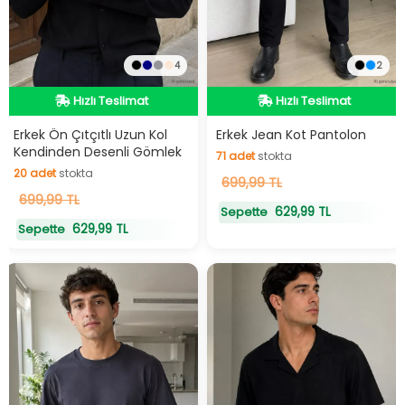
4
2
Hızlı Teslimat
Hızlı Teslimat
Hızlı Teslimat
Hızlı Teslimat
Erkek Ön Çıtçıtlı Uzun Kol
Erkek Jean Kot Pantolon
Kendinden Desenli Gömlek
71
adet
stokta
20
adet
stokta
71
699,99 TL
adet
stokta
20
699,99 TL
adet
stokta
629,99 TL
Sepette
629,99 TL
Sepette