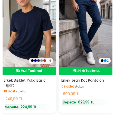
6
2
Hızlı Teslimat
Hızlı Teslimat
Hızlı Teslimat
Hızlı Teslimat
Erkek Bisiklet Yaka Basic
Erkek Jean Kot Pantolon
Tişört
69
adet
stokta
19
adet
stokta
69
699,99 TL
adet
stokta
19
249,99 TL
adet
stokta
629,99 TL
Sepette
224,99 TL
Sepette