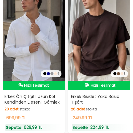
4
3
Hızlı Teslimat
Hızlı Teslimat
Hızlı Teslimat
Hızlı Teslimat
Erkek Ön Çıtçıtlı Uzun Kol
Erkek Bisiklet Yaka Basic
Kendinden Desenli Gömlek
Tişört
20
adet
stokta
26
adet
stokta
20
699,99 TL
adet
stokta
26
249,99 TL
adet
stokta
629,99 TL
224,99 TL
Sepette
Sepette