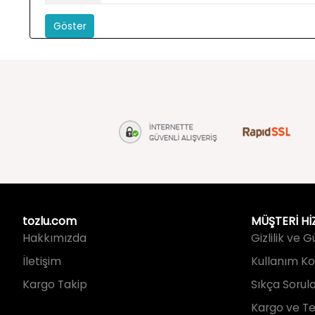
Göster
tozlu.com
MÜŞTERİ Hİ
Hakkımızda
Gizlilik ve 
İletişim
Kullanım Koş
Kargo Takip
Sıkça Sorul
Kargo ve Te