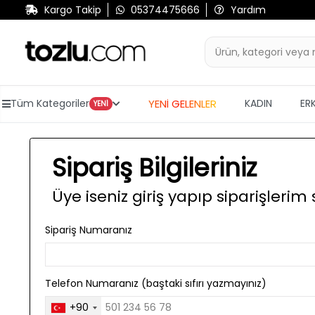
Kargo Takip
05374475666
Yardım
YENİ GELENLER
Tüm Kategoriler
KADIN
ER
YENİ
Sipariş Bilgileriniz
Üye iseniz giriş yapıp siparişlerim
Sipariş Numaranız
Telefon Numaranız (baştaki sıfırı yazmayınız)
+90