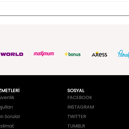
ZMETLERİ
SOSYAL
Güvenlik
FACEBOOK
ulları
INSTAGRAM
an Sorular
TWITTER
slimat
TUMBLR