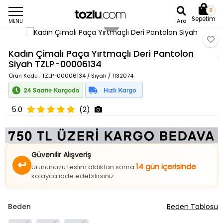
0
Sepetim
Ara
MENU
Kadın Çimalı Paça Yırtmaçlı Deri Pantolon
Siyah
TZLP-00006134
Ürün Kodu
: TZLP-00006134 / Siyah / 1132074
5.0
(2)
Güvenilir Alışveriş
↩
14 gün içerisinde
Ürününüzü teslim aldıktan sonra
kolayca iade edebilirsiniz.
Beden
Beden Tablosu
36
38
40