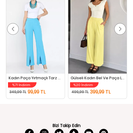
Kadın Paça Yırtmaçlı Tarz Pantolon Mavi
Gülseli Kadın Bel Ve Paça Lastikli Şalvar Model Pantolon Sarı
%71 İndirim
%20 İndirim
99,99 TL
399,99 TL
349,99 TL
499,99 TL
Bizi Takip Edin