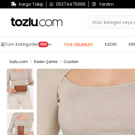
Kargo Takip
05374475666
Yardım
YENİ GELENLER
Tüm Kategoriler
KADIN
ER
YENİ
tozlu.com
Kadın Çanta
Cüzdan