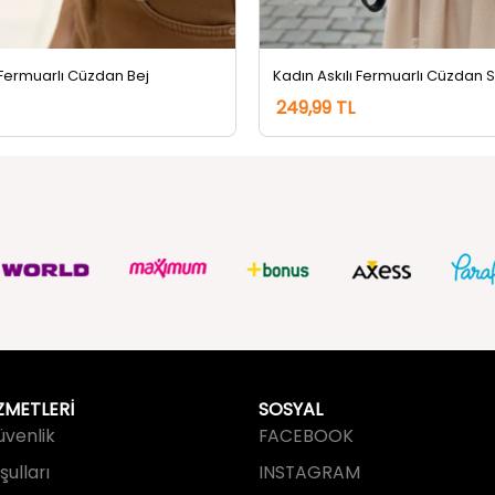
 Fermuarlı Cüzdan Bej
Kadın Askılı Fermuarlı Cüzdan 
249,99 TL
ZMETLERİ
SOSYAL
Güvenlik
FACEBOOK
ulları
INSTAGRAM
an Sorular
TWITTER
slimat
TUMBLR