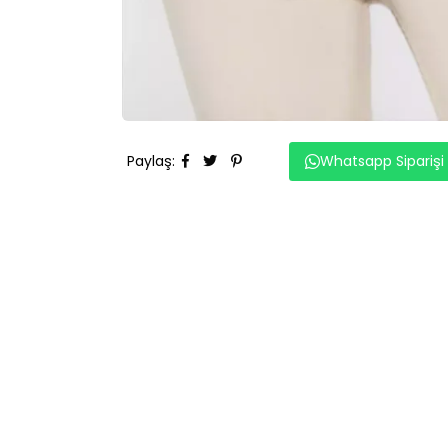
Paylaş
:
Whatsapp Siparişi
BENZER ÜRÜNLER