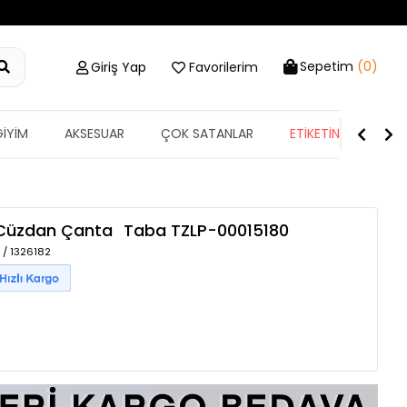
Sepetim
(0)
Giriş Yap
Favorilerim
GİYİM
AKSESUAR
ÇOK SATANLAR
ETİKETİN YARISI
 Cüzdan Çanta
Taba
TZLP-00015180
 / 1326182