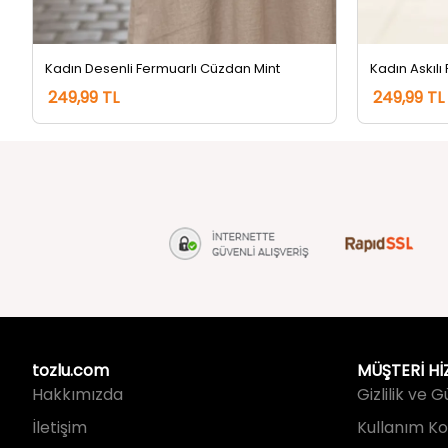
Kadın Desenli Fermuarlı Cüzdan Mint
Kadın Askılı
249,99 TL
249,99 TL
tozlu.com
MÜŞTERİ Hİ
Hakkımızda
Gizlilik ve 
İletişim
Kullanım Koş
Kargo Takip
Sıkça Sorul
Kargo ve Te