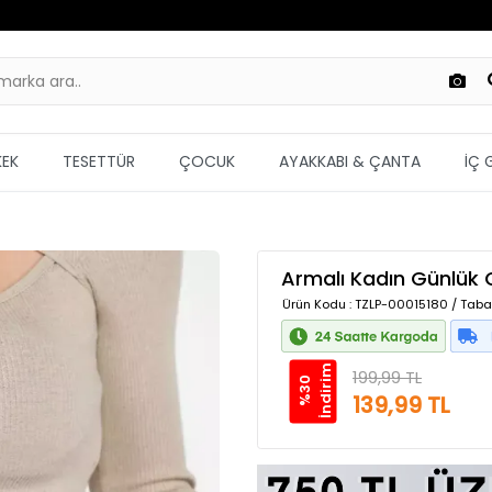
KEK
TESETTÜR
ÇOCUK
AYAKKABI & ÇANTA
İÇ 
Armalı Kadın Günlük
Ürün Kodu
: TZLP-00015180 / Taba
m
199,99 TL
%
3
0
İ
n
d
i
r
i
139,99 TL
Güvenilir Alışveriş