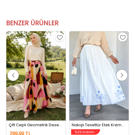
BENZER ÜRÜNLER
Çift Cepli Geometrik Desenli Tesettür Etek Pembe
Nakışlı Tesettür Etek Kremmavili
%29 İndirim
299,99 TL