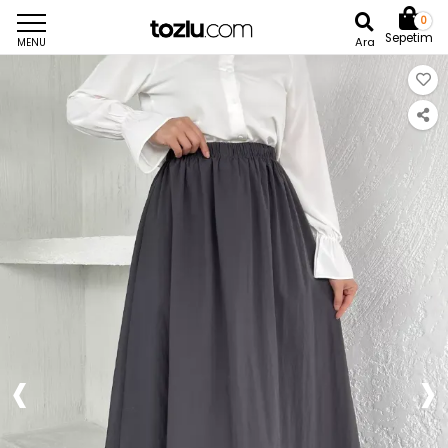
0
Sepetim
Ara
MENU