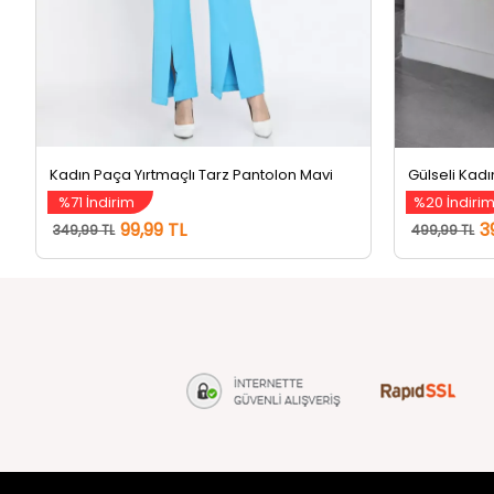
Kadın Paça Yırtmaçlı Tarz Pantolon Mavi
%71 İndirim
%20 İndiri
99,99 TL
3
349,99 TL
499,99 TL
tozlu.com
MÜŞTERİ Hİ