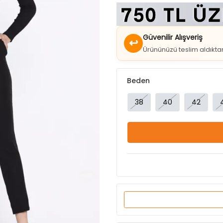
Güvenilir Alışveriş
↩
Ürününüzü teslim aldıkt
Beden
38
40
42
Ürün Özellikleri