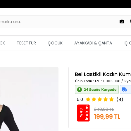
KEK
TESETTÜR
ÇOCUK
AYAKKABI & ÇANTA
İÇ 
Bel Lastikli Kadın Ku
Ürün Kodu
: TZLP-00015098 / Siya
5.0
(4)
m
349,99 TL
%
4
3
İ
n
d
i
r
i
199,99 TL