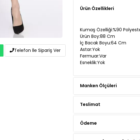
Kumaş Özelliği:%90 Polyeste
Ürün Boy:88 Cm
İç Bacak Boyu:64 Cm
Astar:Yok
Fermuar:Var
Esneklik:Yok
Telefon İle Sipariş Ver
Manken Ölçüleri
Teslimat
Ödeme
Yorumlar (4 yorum)