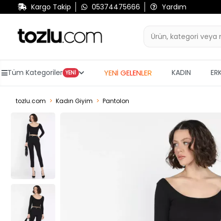
Kargo Takip
05374475666
Yardım
YENİ GELENLER
Tüm Kategoriler
KADIN
ER
YENİ
tozlu.com
Kadın Giyim
Pantolon