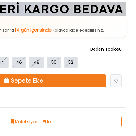
14 gün içerisinde
an sonra
kolayca iade edebilirsiniz.
Beden Tablosu
44
46
48
50
52
Sepete Ekle
Koleksiyona Ekle