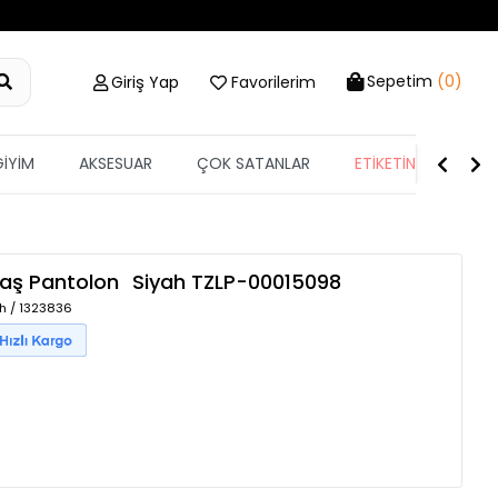
Sepetim
(0)
Giriş Yap
Favorilerim
GİYİM
AKSESUAR
ÇOK SATANLAR
ETİKETİN YARISI
maş Pantolon
Siyah
TZLP-00015098
h / 1323836