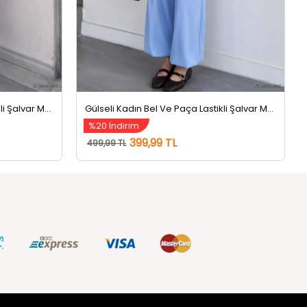
Gülseli Kadın Bel Ve Paça Lastikli Şalvar Model Pantolon Pembe
Gülseli Kadın Bel Ve Paça Lastikli Şalvar Model Pantolon Mavi
%20 İndirim
399,99 TL
499,99 TL