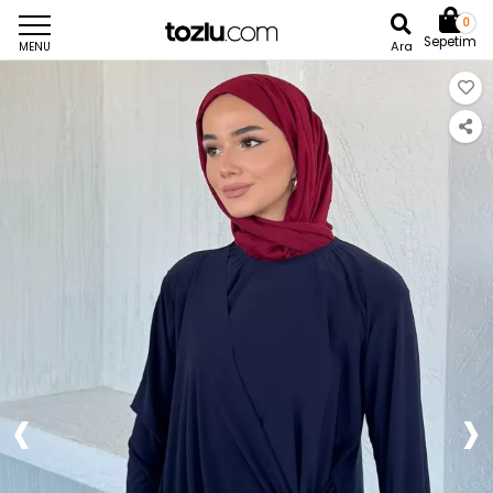
0
Sepetim
Ara
MENU