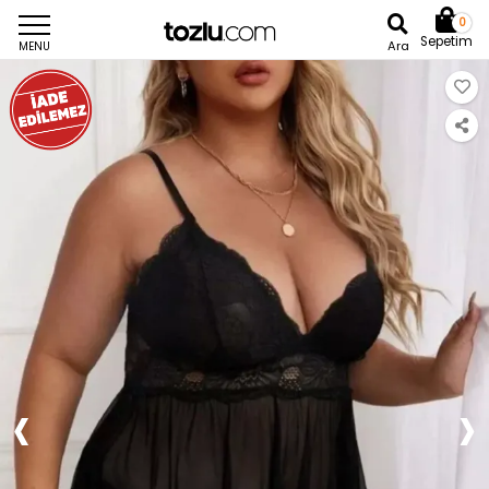
0
Sepetim
Ara
MENU