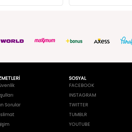
ZMETLERİ
SOSYAL
Güvenlik
FACEBOOK
ulları
INSTAGRAM
an Sorular
TWITTER
slimat
TUMBLR
işim
YOUTUBE
PINTEREST