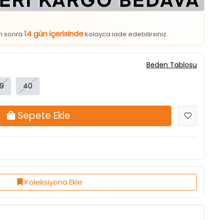
14 gün içerisinde
an sonra
kolayca iade edebilirsiniz.
Beden Tablosu
9
40
Sepete Ekle
Koleksiyona Ekle