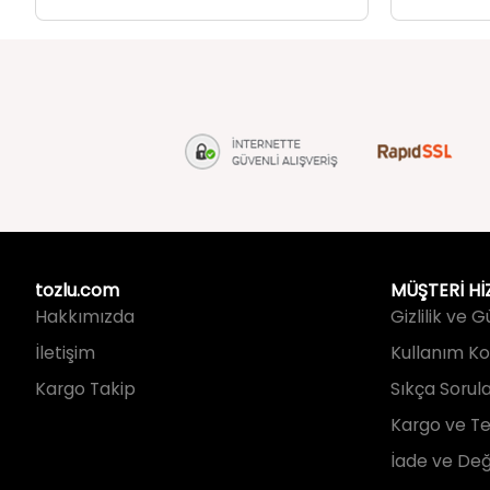
tozlu.com
MÜŞTERİ Hİ
Hakkımızda
Gizlilik ve 
İletişim
Kullanım Koş
Kargo Takip
Sıkça Sorul
Kargo ve Te
İade ve Değ