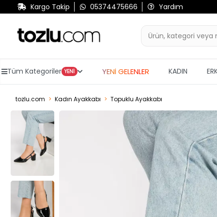
Kargo Takip
05374475666
Yardım
YENİ GELENLER
Tüm Kategoriler
KADIN
ER
YENİ
tozlu.com
Kadın Ayakkabı
Topuklu Ayakkabı