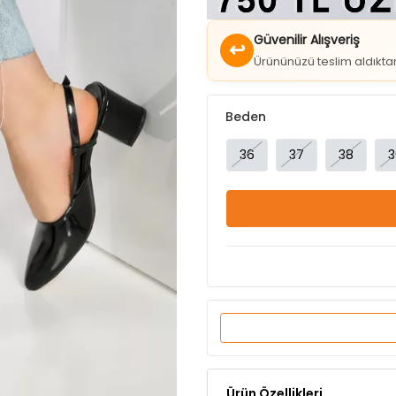
↩
Ürününüzü teslim aldıkt
Beden
36
37
38
3
Ürün Özellikleri