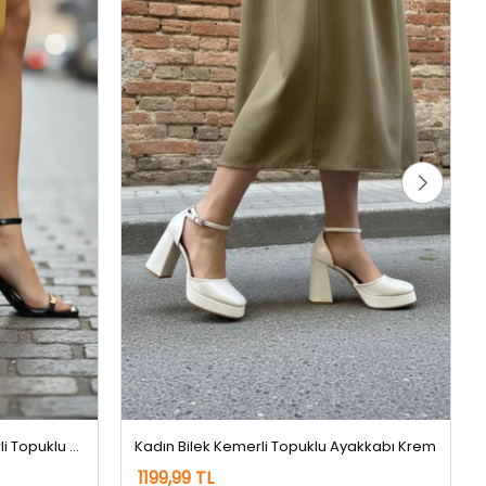
Kadın İnce Topuklu Bilek Kemerli Topuklu Ayakkabı Siyah
Kadın Bilek Kemerli Topuklu Ayakkabı Krem
1199,99 TL