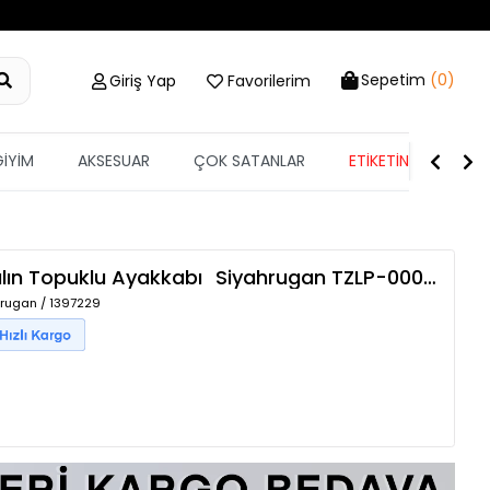
Sepetim
(0)
Giriş Yap
Favorilerim
GİYİM
AKSESUAR
ÇOK SATANLAR
ETİKETİN YARISI
alın Topuklu Ayakkabı
Siyahrugan
TZLP-00017156
hrugan / 1397229