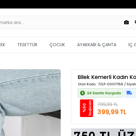
KEK
TESETTÜR
ÇOCUK
AYAKKABI & ÇANTA
İÇ 
Bilek Kemerli Kadın K
Ürün Kodu
: TZLP-00017156 / Siya
m
799,99 TL
%
5
0
İ
n
d
i
r
i
399,99 TL
Güvenilir Alışveriş