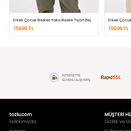
Erkek Çocuk Bisiklet Yaka Baskılı Tişört Bej
Erkek Çocuk 
159,99 TL
159,99 TL
tozlu.com
MÜŞTERİ Hİ
Hakkımızda
Gizlilik ve 
İletişim
Kullanım Koş
Kargo Takip
Sıkça Sorul