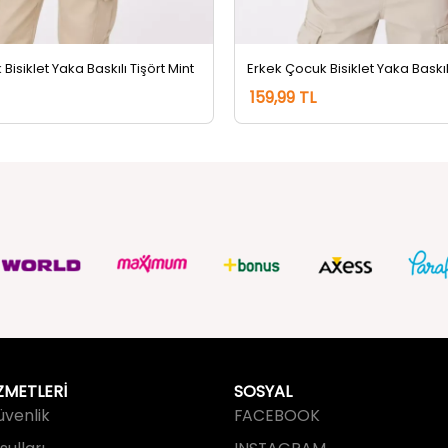
Bisiklet Yaka Baskılı Tişört Mint
159,99 TL
ZMETLERİ
SOSYAL
Güvenlik
FACEBOOK
ulları
INSTAGRAM
an Sorular
TWITTER