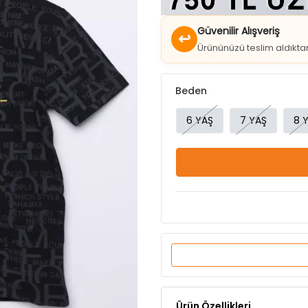
↩
Ürününüzü teslim aldıkt
Beden
6 YAŞ
7 YAŞ
8 
Ürün Özellikleri