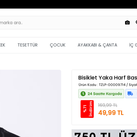
KEK
TESETTÜR
ÇOCUK
AYAKKABI & ÇANTA
İÇ 
Bisiklet Yaka Harf Bas
Ürün Kodu
: TZLP-00009714 / Siya
m
169,99 TL
%
7
1
İ
n
d
i
r
i
49,99 TL
Güvenilir Alışveriş