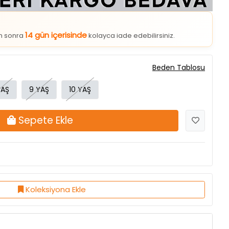
14 gün içerisinde
an sonra
kolayca iade edebilirsiniz.
Beden Tablosu
YAŞ
9 YAŞ
10 YAŞ
Sepete Ekle
Koleksiyona Ekle