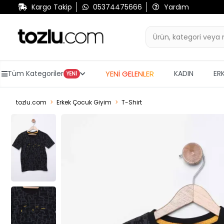
Kargo Takip
05374475666
Yardım
YENİ GELENLER
Tüm Kategoriler
KADIN
ER
YENİ
tozlu.com
Erkek Çocuk Giyim
T-Shirt