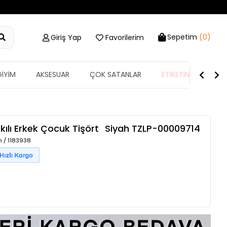
Sepetim
(0)
Giriş Yap
Favorilerim
GİYİM
AKSESUAR
ÇOK SATANLAR
ETİKETİN YARISI
kılı Erkek Çocuk Tişört
Siyah
TZLP-00009714
h / 1183938