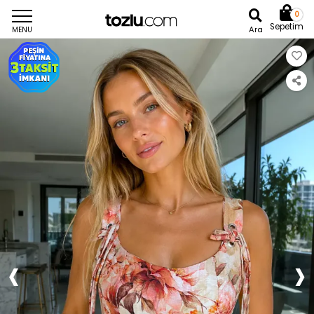
0
Sepetim
Ara
MENU