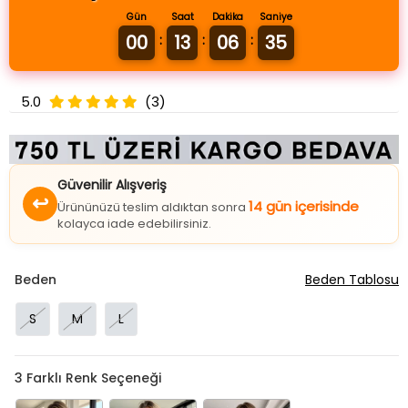
Gün
Saat
Dakika
Saniye
00
13
06
34
:
:
:
5.0
(3)
Güvenilir Alışveriş
↩
14 gün içerisinde
Ürününüzü teslim aldıktan sonra
kolayca iade edebilirsiniz.
Beden
Beden Tablosu
S
M
L
3
Farklı Renk Seçeneği