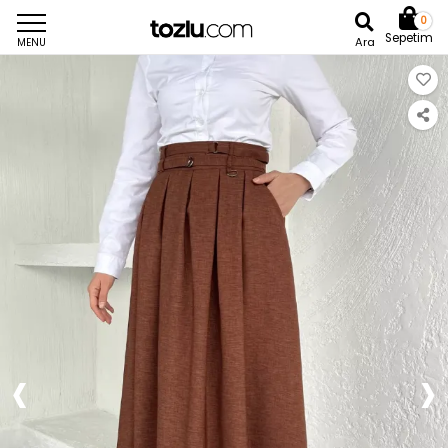
0
Sepetim
Ara
MENU