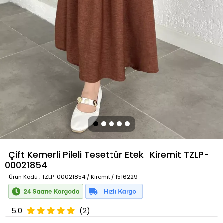
Çift Kemerli Pileli Tesettür Etek
Kiremit
TZLP-
00021854
Ürün Kodu
: TZLP-00021854 / Kiremit / 1516229
5.0
(2)