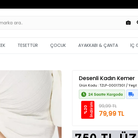
KEK
TESETTÜR
ÇOCUK
AYAKKABI & ÇANTA
İÇ 
Desenli Kadın Kemer
Ürün Kodu
: TZLP-00017301 / Yeşil
m
99,99 TL
%
2
0
İ
n
d
i
r
i
79,99 TL
Güvenilir Alışveriş