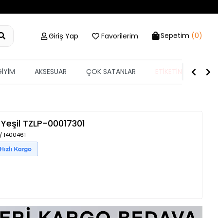
Sepetim
(0)
Giriş Yap
Favorilerim
GİYİM
AKSESUAR
ÇOK SATANLAR
ETİKETİN YARISI
Yeşil
TZLP-00017301
 / 1400461