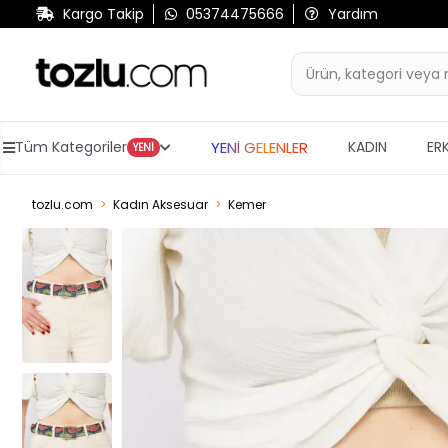
Kargo Takip
05374475666
Yardım
YENİ GELENLER
Tüm Kategoriler
KADIN
ER
YENİ
tozlu.com
Kadın Aksesuar
Kemer