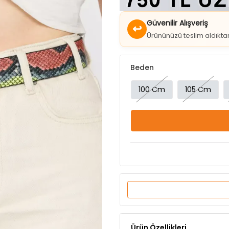
↩
Ürününüzü teslim aldıkt
Beden
100 Cm
105 Cm
Ürün Özellikleri