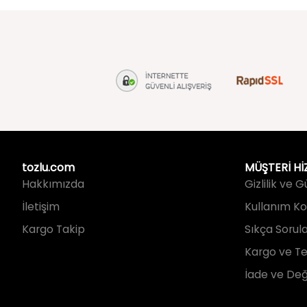
tozlu.com
MÜŞTERİ Hİ
Hakkımızda
Gizlilik ve 
İletişim
Kullanım Koş
Kargo Takip
Sıkça Sorul
Kargo ve Te
İade ve Değ