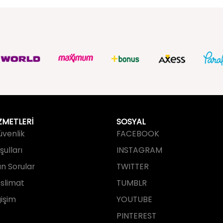
ZMETLERİ
SOSYAL
Güvenlik
FACEBOOK
ulları
INSTAGRAM
an Sorular
TWITTER
slimat
TUMBLR
işim
YOUTUBE
PINTEREST