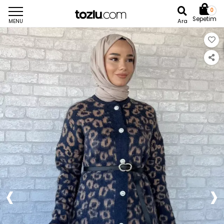
0
Sepetim
Ara
MENU