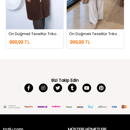
Ön Düğmeli Tesettür Triko Uzun Hırka Kahve
Ön Düğmeli Tesettür Triko Uzun Hırka Siyah
999,99 TL
999,99 TL
Bizi Takip Edin
tozlu.com
MÜŞTERİ HİZMETLERİ
Hakkımızda
Gizlilik ve Güvenlik