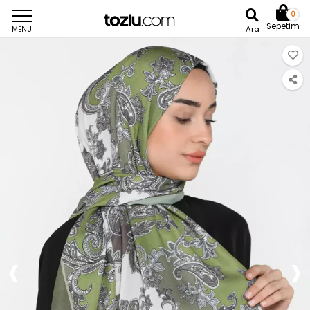
0
Sepetim
Ara
MENU