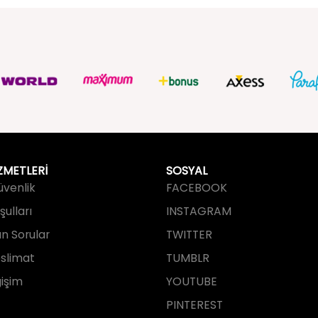
ZMETLERİ
SOSYAL
Güvenlik
FACEBOOK
ulları
INSTAGRAM
an Sorular
TWITTER
slimat
TUMBLR
işim
YOUTUBE
PINTEREST