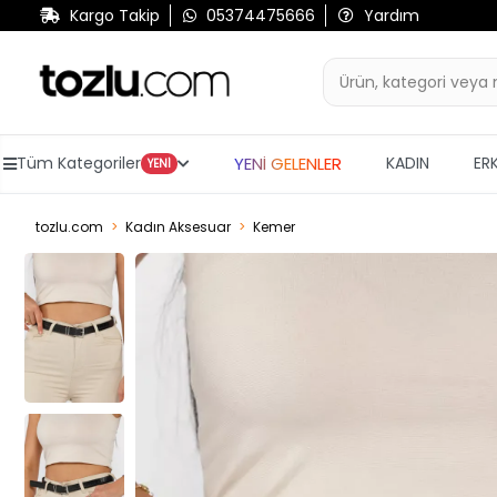
Kargo Takip
05374475666
Yardım
YENİ GELENLER
Tüm Kategoriler
KADIN
ER
YENİ
tozlu.com
Kadın Aksesuar
Kemer