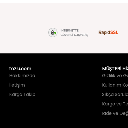
tozlu.com
MÜŞTERİ Hİ
Hakkımızda
Gizlilik ve 
İletişim
Kullanım Koş
Kargo Takip
Sıkça Sorul
Kargo ve Te
İade ve Değ