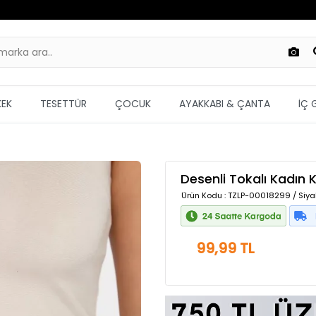
KEK
TESETTÜR
ÇOCUK
AYAKKABI & ÇANTA
İÇ 
Desenli Tokalı Kadın
Ürün Kodu
: TZLP-00018299 / Siya
99,99 TL
Güvenilir Alışveriş