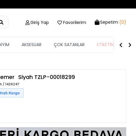
Sepetim
(0)
Giriş Yap
Favorilerim
GİYİM
AKSESUAR
ÇOK SATANLAR
ETİKETİN YARISI
 Kemer
Siyah
TZLP-00018299
h / 1426247