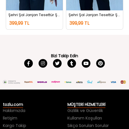
Şehri Şal Janjan Tesettür Şal Koyubordo
Şehri Şal Janjan Tesettür Şal İndigo
399,99 TL
399,99 TL
Bizi Takip Edin
tozlu.com
MÜŞTERİ HİZMETLERİ
Hakkımızda
Gizlilik ve Güvenlik
İletişim
Kullanım Koşulları
Kargo Takip
Sıkça Sorulan Sorular
Kargo ve Teslimat