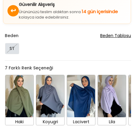
↩
14 gün içerisinde
Ürününüzü teslim aldıktan sonra
kolayca iade edebilirsiniz.
Beden
Beden Tablosu
ST
7
Farklı Renk Seçeneği
Haki
Koyugri
Lacivert
Lila
S