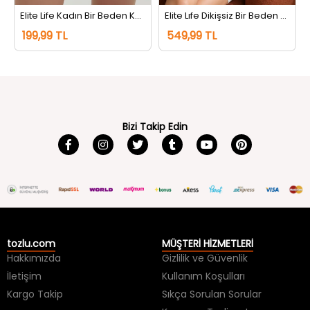
199,99 TL
549,99 TL
Bizi Takip Edin
tozlu.com
MÜŞTERİ HİZMETLERİ
Hakkımızda
Gizlilik ve Güvenlik
İletişim
Kullanım Koşulları
Kargo Takip
Sıkça Sorulan Sorular
Kargo ve Teslimat
İade ve Değişim