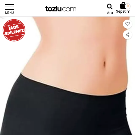
0
Sepetim
Ara
MENU