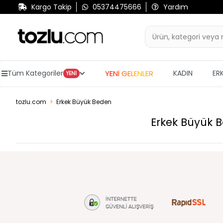
Kargo Takip
05374475666
Yardım
YENİ GELENLER
Tüm Kategoriler
KADIN
ER
YENİ
tozlu.com
Erkek Büyük Beden
Erkek Büyük 