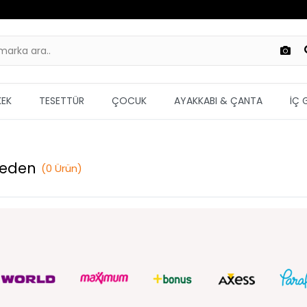
KEK
TESETTÜR
ÇOCUK
AYAKKABI & ÇANTA
İÇ 
Beden
(
0
Ürün
)