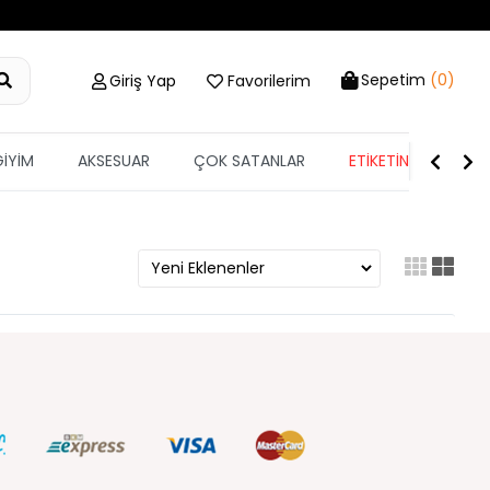
Sepetim
(0)
Giriş Yap
Favorilerim
GİYİM
AKSESUAR
ÇOK SATANLAR
ETİKETİN YARISI