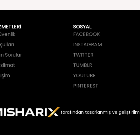
ZMETLERİ
SOSYAL
Güvenlik
FACEBOOK
ulları
INSTAGRAM
an Sorular
TWITTER
slimat
TUMBLR
işim
YOUTUBE
PINTEREST
tarafından tasarlanmış ve geliştirilmi