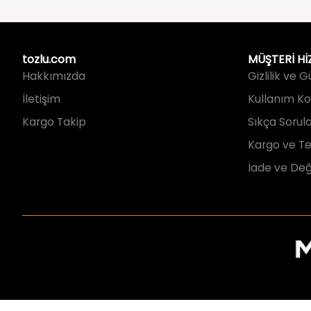
tozlu.com
MÜŞTERİ Hİ
Hakkımızda
Gizlilik ve 
İletişim
Kullanım Koş
Kargo Takip
Sıkça Sorul
Kargo ve Te
İade ve Değ