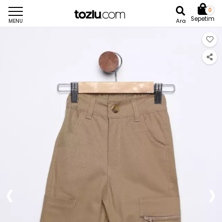
0
Sepetim
Ara
MENU