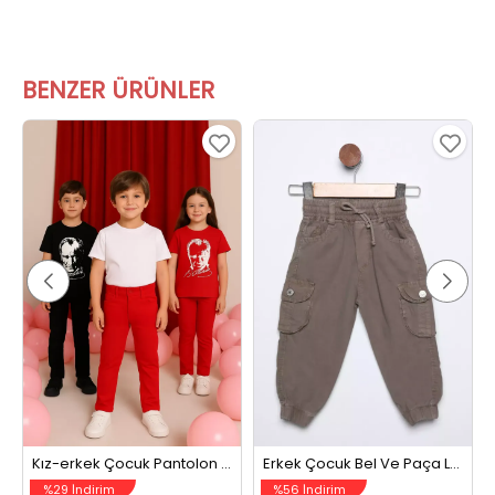
BENZER ÜRÜNLER
Kız-erkek Çocuk Pantolon Kırmızı
Erkek Çocuk Bel Ve Paça Lastikli Kargo Cep Pantolon Vizon
%29 İndirim
%56 İndirim