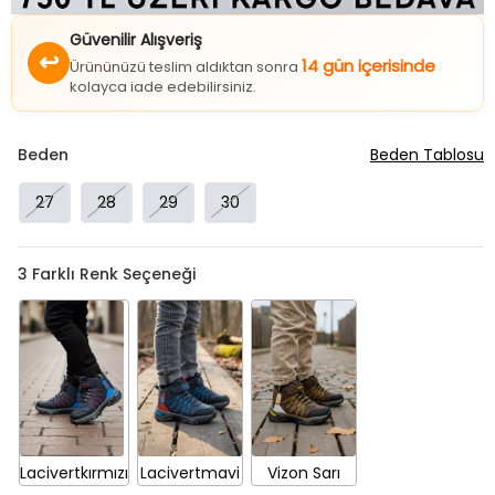
Güvenilir Alışveriş
↩
14 gün içerisinde
Ürününüzü teslim aldıktan sonra
kolayca iade edebilirsiniz.
Beden
Beden Tablosu
27
28
29
30
3
Farklı Renk Seçeneği
Lacivertkırmızı
Lacivertmavi
Vizon Sarı