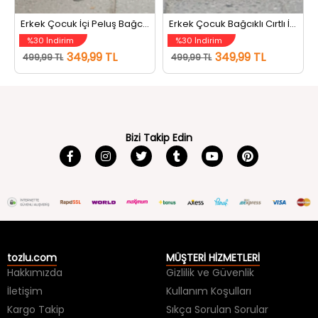
Erkek Çocuk İçi Peluş Bağcıklı Cırtlı Bot Siyahmavi
Erkek Çocuk Bağcıklı Cırtlı İçi Peluş Bot Vizon Sarı
%30 İndirim
%30 İndirim
349,99 TL
349,99 TL
499,99 TL
499,99 TL
Bizi Takip Edin
tozlu.com
MÜŞTERİ HİZMETLERİ
Hakkımızda
Gizlilik ve Güvenlik
İletişim
Kullanım Koşulları
Kargo Takip
Sıkça Sorulan Sorular