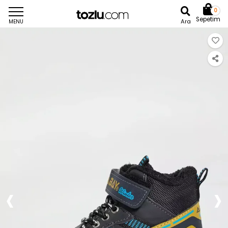
0
Sepetim
Ara
MENU