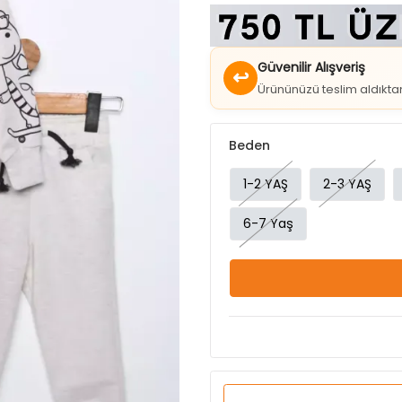
Güvenilir Alışveriş
↩
Ürününüzü teslim aldıkt
Beden
1-2 YAŞ
2-3 YAŞ
6-7 Yaş