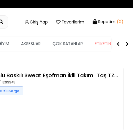
Sepetim
(0)
Giriş Yap
Favorilerim
GİYİM
AKSESUAR
ÇOK SATANLAR
ETİKETİN YARISI
u Baskılı Sweat Eşofman İkili Takım
Taş
TZLP-00013320
/ 1263343