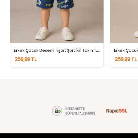
Erkek Çocuk Desenli Tişört Şort İkili Takım Lacivert
259,99 TL
259,99 TL