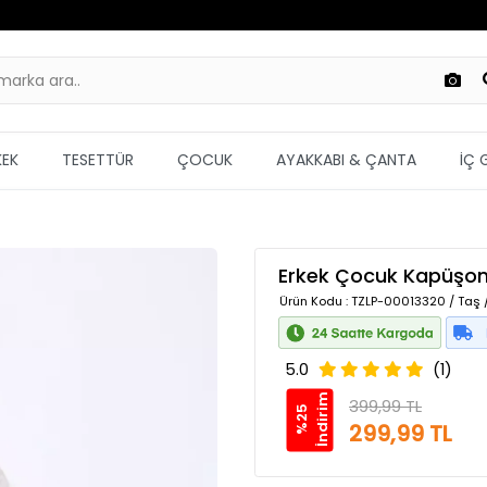
KEK
TESETTÜR
ÇOCUK
AYAKKABI & ÇANTA
İÇ 
Erkek Çocuk Kapüşonl
Ürün Kodu
: TZLP-00013320 / Taş 
5.0
(1)
m
399,99 TL
%
2
5
İ
n
d
i
r
i
299,99 TL