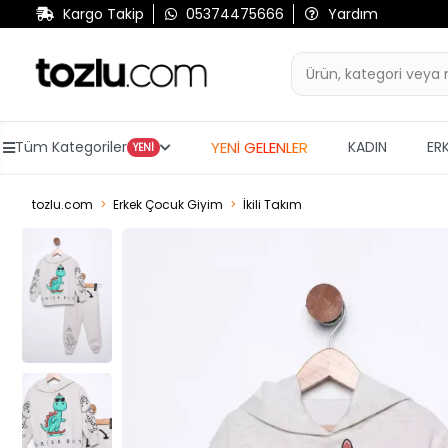
Kargo Takip
05374475666
Yardım
YENİ GELENLER
Tüm Kategoriler
KADIN
ER
YENİ
tozlu.com
Erkek Çocuk Giyim
İkili Takım