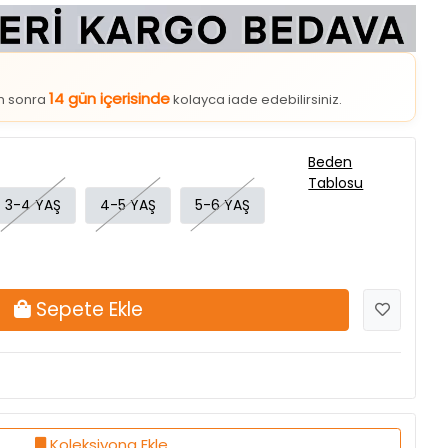
14 gün içerisinde
an sonra
kolayca iade edebilirsiniz.
Beden
Tablosu
3-4 YAŞ
4-5 YAŞ
5-6 YAŞ
Sepete Ekle
Koleksiyona Ekle