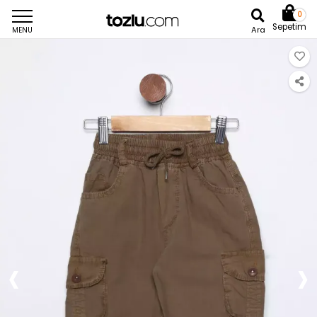
0
Sepetim
Ara
MENU