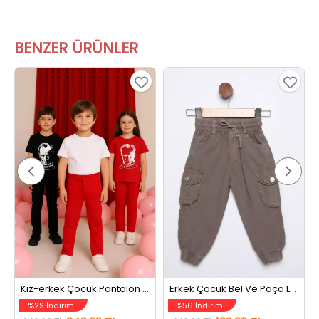
BENZER ÜRÜNLER
Kız-erkek Çocuk Pantolon Kırmızı
Erkek Çocuk Bel Ve Paça Lastikli Kargo Cep Pantolon Vizon
%29 İndirim
%56 İndirim