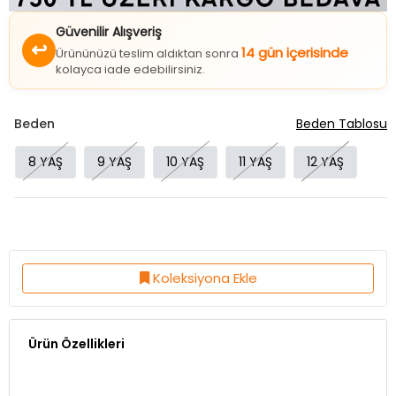
Güvenilir Alışveriş
↩
14 gün içerisinde
Ürününüzü teslim aldıktan sonra
kolayca iade edebilirsiniz.
Beden
Beden Tablosu
8 YAŞ
9 YAŞ
10 YAŞ
11 YAŞ
12 YAŞ
Koleksiyona Ekle
Ürün Özellikleri