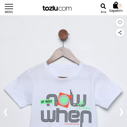
0
Sepetim
Ara
MENU