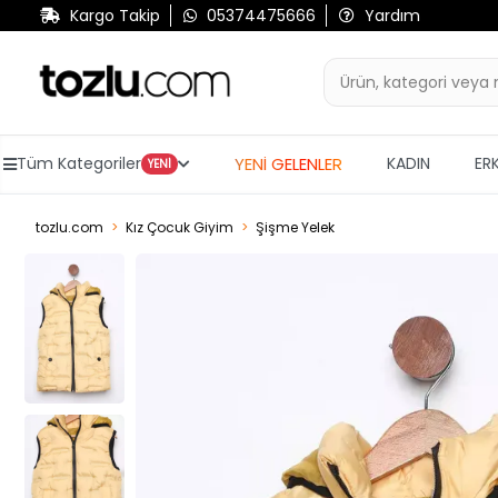
Kargo Takip
05374475666
Yardım
YENİ GELENLER
Tüm Kategoriler
KADIN
ER
YENİ
tozlu.com
Kız Çocuk Giyim
Şişme Yelek