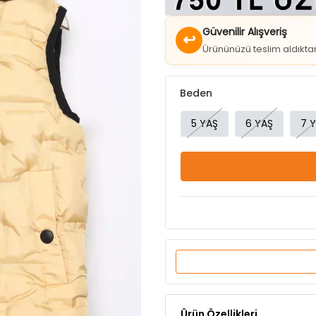
↩
Ürününüzü teslim aldıkt
Beden
5 YAŞ
6 YAŞ
7 
Ürün Özellikleri