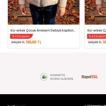
Kız-erkek Çocuk Amblem Detaylı Kapitoneli Şişme Yelek Gri
%43 İndirim
%43 İndiri
199,99 TL
1
349,99 TL
349,99 TL
tozlu.com
MÜŞTERİ Hİ
Hakkımızda
Gizlilik ve 