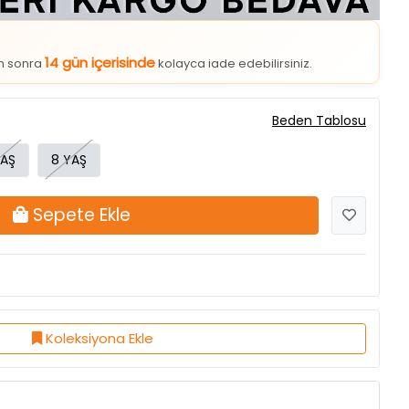
14 gün içerisinde
an sonra
kolayca iade edebilirsiniz.
Beden Tablosu
YAŞ
8 YAŞ
Sepete Ekle
Koleksiyona Ekle