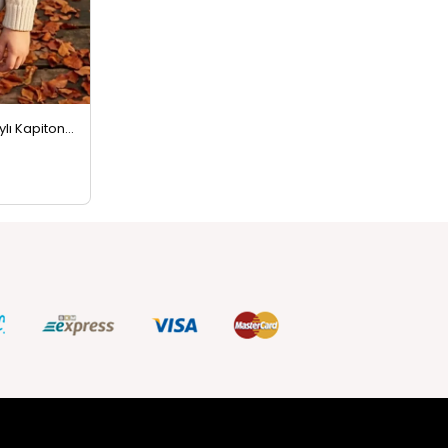
Kız-erkek Çocuk Amblem Detaylı Kapitoneli Şişme Yelek Gri