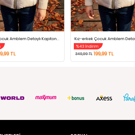
Kız-erkek Çocuk Amblem Detaylı Kapitoneli Şişme Yelek Gri
m
%43 İndirim
99,99 TL
199,99 TL
349,99 TL
ZMETLERİ
SOSYAL
Güvenlik
FACEBOOK