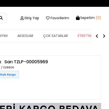
Sepetim
(0)
Giriş Yap
Favorilerim
GİYİM
AKSESUAR
ÇOK SATANLAR
ETİKETİN YARISI
k
Sarı
TZLP-00005969
 / 1128805