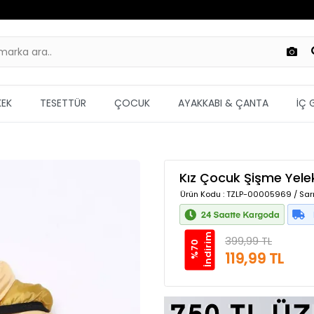
KEK
TESETTÜR
ÇOCUK
AYAKKABI & ÇANTA
İÇ 
Kız Çocuk Şişme Yele
Ürün Kodu
: TZLP-00005969 / Sarı
m
399,99 TL
%
7
0
İ
n
d
i
r
i
119,99 TL
Güvenilir Alışveriş