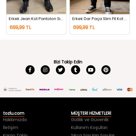
Erkek Jean Kot Pantolon Siyah
Erkek Dar Paça Slim Fit Kot Jeans Pantolon Siyah
699,99 TL
699,99 TL
Bizi Takip Edin
tozlu.com
MÜŞTERİ HİZMETLERİ
Hakkımızda
Gizlilik ve Güvenlik
İletişim
Kullanım Koşulları
Kargo Takip
Sıkça Sorulan Sorular