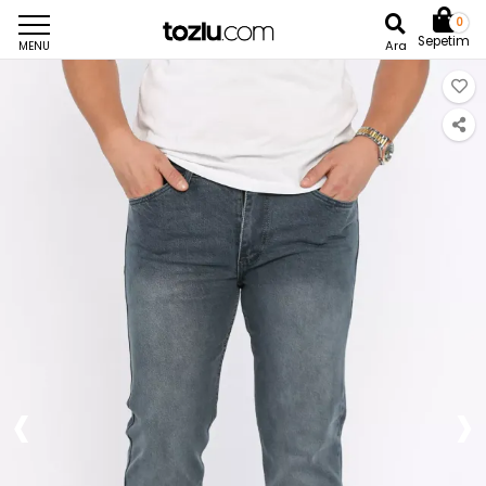
0
Sepetim
Ara
MENU