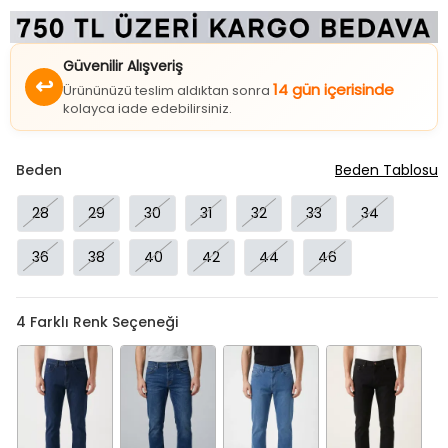
Güvenilir Alışveriş
↩
14 gün içerisinde
Ürününüzü teslim aldıktan sonra
kolayca iade edebilirsiniz.
Beden
Beden Tablosu
28
29
30
31
32
33
34
36
38
40
42
44
46
4
Farklı Renk Seçeneği