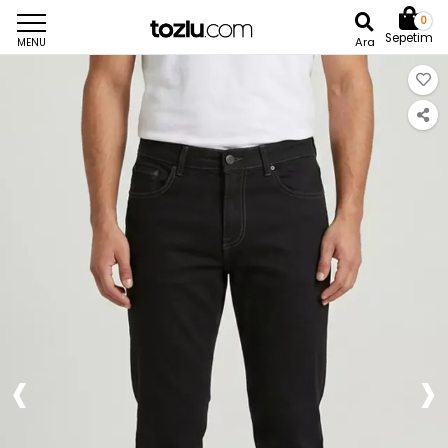
0
Sepetim
Ara
MENU