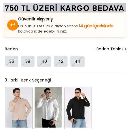
Güvenilir Alışveriş
↩
14 gün içerisinde
Ürününüzü teslim aldıktan sonra
kolayca iade edebilirsiniz.
Beden
Beden Tablosu
36
38
40
42
44
3
Farklı Renk Seçeneği
Bej
Krem
Siyah