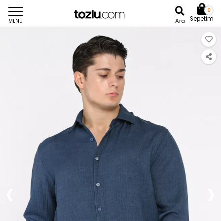
0
Sepetim
Ara
MENU