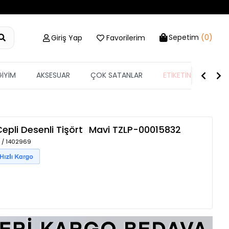
Sepetim
(0)
Giriş Yap
Favorilerim
GİYİM
AKSESUAR
ÇOK SATANLAR
ETİKETİN YARISI
epli Desenli Tişört
Mavi
TZLP-00015832
i / 1402969