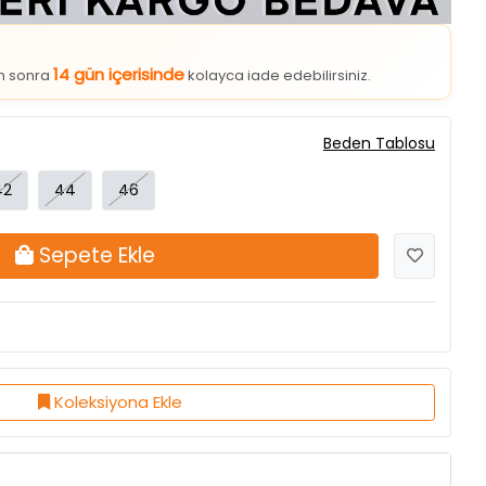
14 gün içerisinde
an sonra
kolayca iade edebilirsiniz.
Beden Tablosu
42
44
46
Sepete Ekle
Koleksiyona Ekle