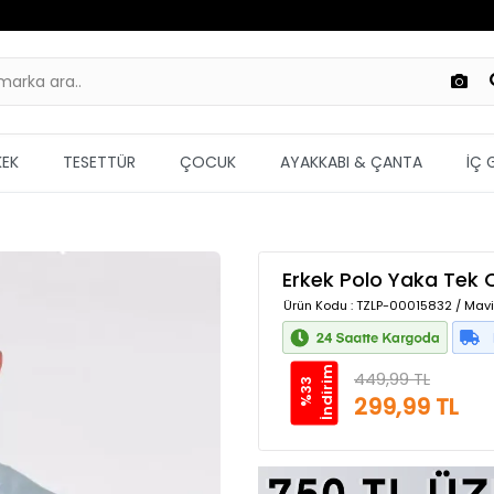
KEK
TESETTÜR
ÇOCUK
AYAKKABI & ÇANTA
İÇ 
Erkek Polo Yaka Tek C
Ürün Kodu
: TZLP-00015832 / Mav
m
449,99 TL
%
3
3
İ
n
d
i
r
i
299,99 TL
Güvenilir Alışveriş