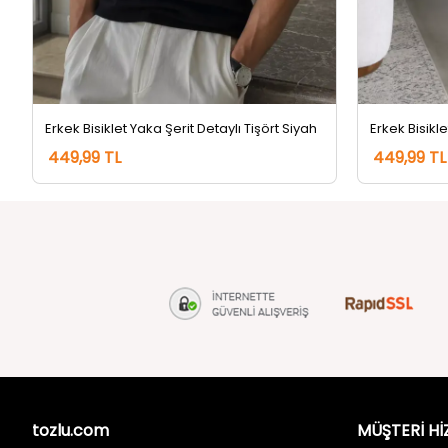
Erkek Bisiklet Yaka Şerit Detaylı Tişört Siyah
449,99 TL
449,99 TL
tozlu.com
MÜŞTERİ Hİ
Hakkımızda
Gizlilik ve 
İletişim
Kullanım Koş