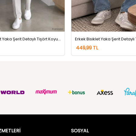
Erkek Bisiklet Yaka Şerit Detaylı Tişört Koyugri
Erkek Bisiklet Yaka Şerit Detaylı
449,99 TL
ZMETLERİ
SOSYAL
Güvenlik
FACEBOOK
ulları
INSTAGRAM