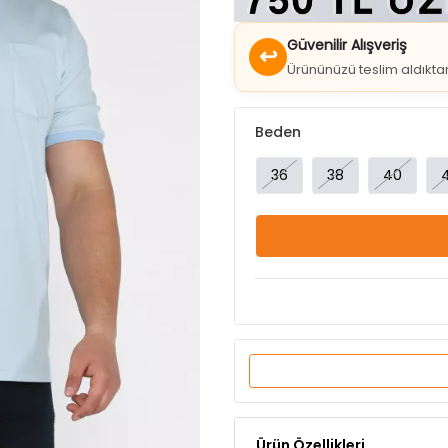
↩
Ürününüzü teslim aldıkt
Beden
36
38
40
Ürün Özellikleri