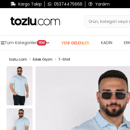
Kargo Takip
05374475666
Yardım
YENİ GELENLER
Tüm Kategoriler
KADIN
ER
YENİ
tozlu.com
Erkek Giyim
T-Shirt