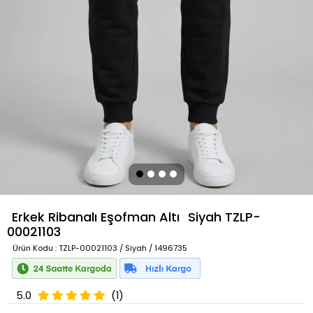
Erkek Ribanalı Eşofman Altı
Siyah
TZLP-
00021103
Ürün Kodu
: TZLP-00021103 / Siyah / 1496735
5.0
(1)