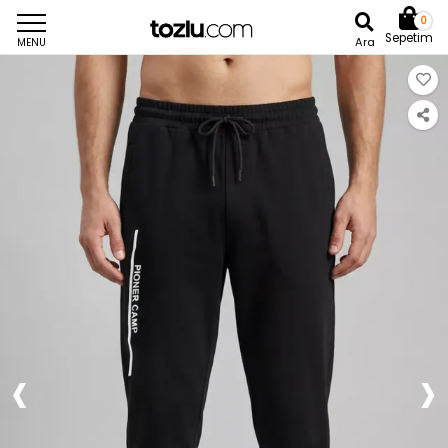
0
Sepetim
Ara
MENU