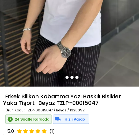
Erkek Silikon Kabartma Yazı Baskılı Bisiklet
Yaka Tişört
Beyaz
TZLP-00015047
Ürün Kodu
: TZLP-00015047 / Beyaz / 1323092
5.0
(1)