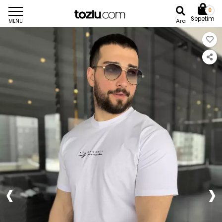
0
Sepetim
Ara
MENU