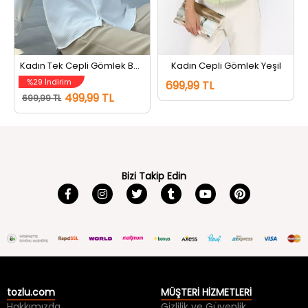
Kadın Tek Cepli Gömlek Beyaz
Kadın Cepli Gömlek Yeşil
%29 İndirim
699,99 TL
499,99 TL
699,99 TL
Bizi Takip Edin
tozlu.com
MÜŞTERİ HİZMETLERİ
Hakkımızda
Gizlilik ve Güvenlik