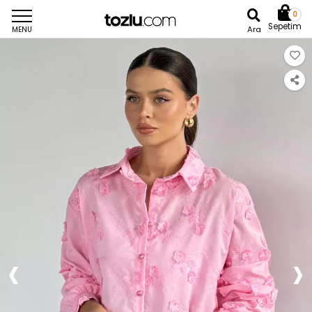
0
Sepetim
Ara
MENU