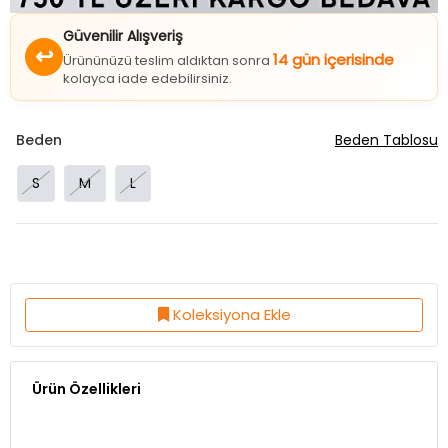
Güvenilir Alışveriş
↩
14 gün içerisinde
Ürününüzü teslim aldıktan sonra
kolayca iade edebilirsiniz.
Beden
Beden Tablosu
S
M
L
Koleksiyona Ekle
Ürün Özellikleri
Kumaş Özelliği:%80 Pamuk %15 Polyester %5 Elastan
Ürün Boy:36 Cm