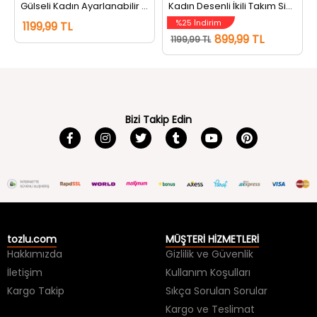
%25 İndirim
1199,99 TL
899,99 TL
1199,99 TL
Bizi Takip Edin
tozlu.com
MÜŞTERİ HİZMETLERİ
Hakkımızda
Gizlilik ve Güvenlik
İletişim
Kullanım Koşulları
Kargo Takip
Sıkça Sorulan Sorular
Kargo ve Teslimat
İade ve Değişim