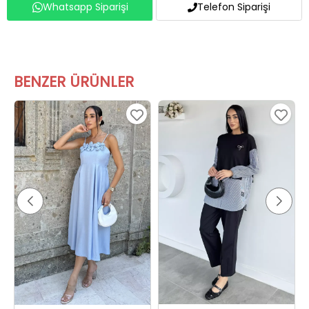
BENZER ÜRÜNLER
Gülseli Kadın Ayarlanabilir Askılı Gül Figürlü Bluz Bel Lastikli Pantolon İkili Takım Mavi
Kadın Desenli İkili Takım Siyah Çizgili