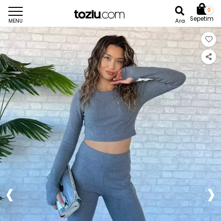
0
Sepetim
Ara
MENU