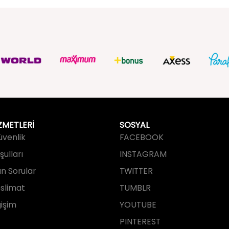
ZMETLERİ
SOSYAL
Güvenlik
FACEBOOK
ulları
INSTAGRAM
an Sorular
TWITTER
slimat
TUMBLR
işim
YOUTUBE
PINTEREST