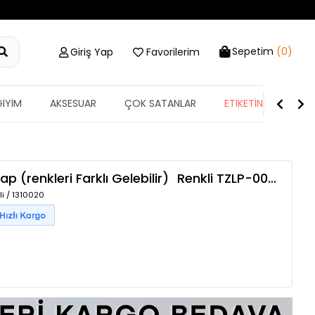
Sepetim
(0)
Giriş Yap
Favorilerim
GİYİM
AKSESUAR
ÇOK SATANLAR
ETİKETİN YARISI
p (renkleri Farklı Gelebilir)
Renkli
TZLP-00014248
i / 1310020