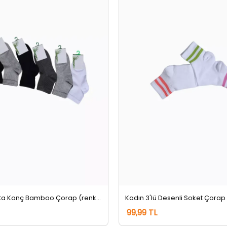
Kadın 6'lı Orta Konç Bamboo Çorap (renkler Farklı Gelebilir) Renkli
99,99 TL