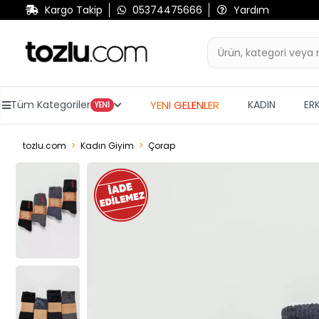
Kargo Takip
05374475666
Yardım
YENİ GELENLER
Tüm Kategoriler
KADIN
ER
YENİ
tozlu.com
Kadın Giyim
Çorap