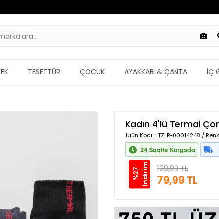
KEK
TESETTÜR
ÇOCUK
AYAKKABI & ÇANTA
İÇ 
Kadın 4'lü Termal Çora
Ürün Kodu
: TZLP-00014248 / Renkl
m
109,99 TL
%
2
7
İ
n
d
i
r
i
79,99 TL
Güvenilir Alışveriş