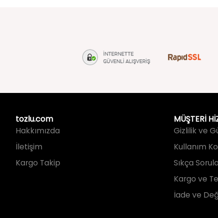
tozlu.com
MÜŞTERİ Hİ
Hakkımızda
Gizlilik ve 
İletişim
Kullanım Koş
Kargo Takip
Sıkça Sorul
Kargo ve Te
İade ve Değ