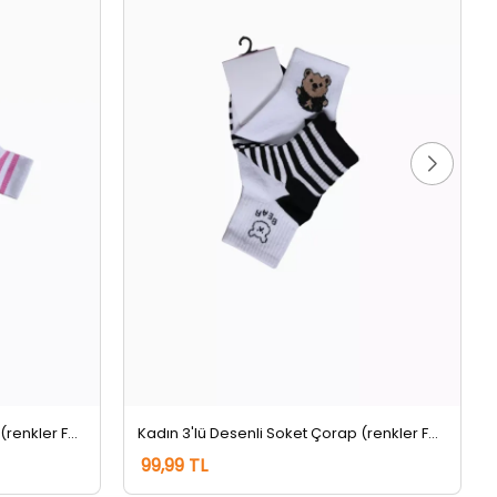
Kadın 3'lü Desenli Soket Çorap (renkler Farklı Gelebilir) Beyaz
Kadın 3'lü Desenli Soket Çorap (renkler Farklı Gelebilir) Renkli
99,99 TL