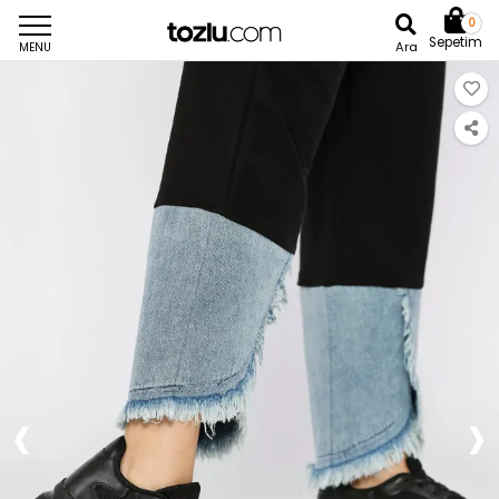
0
Sepetim
Ara
MENU