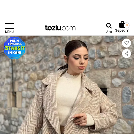
0
Sepetim
Ara
MENU