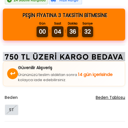
PEŞİN FİYATINA 3 TAKSİTİN BİTMESİNE
Gün
Saat
Dakika
Saniye
00
04
36
31
:
:
:
Güvenilir Alışveriş
↩
14 gün içerisinde
Ürününüzü teslim aldıktan sonra
kolayca iade edebilirsiniz.
Beden
Beden Tablosu
ST