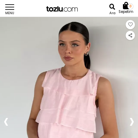
0
Sepetim
Ara
MENU