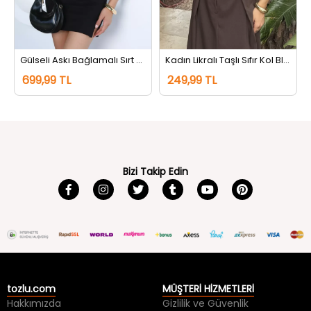
Gülseli Askı Bağlamalı Sırt Fermuarlı Puantiyeli Bluz Kremsiyahlı
Kadın Likralı Taşlı Sıfır Kol Bluz Beyaz
699,99 TL
249,99 TL
Bizi Takip Edin
tozlu.com
MÜŞTERİ HİZMETLERİ
Hakkımızda
Gizlilik ve Güvenlik
İletişim
Kullanım Koşulları