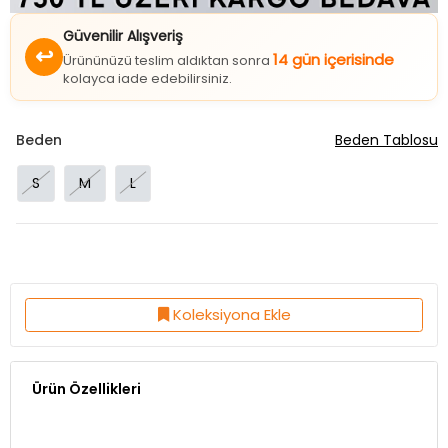
Güvenilir Alışveriş
↩
14 gün içerisinde
Ürününüzü teslim aldıktan sonra
kolayca iade edebilirsiniz.
Beden
Beden Tablosu
S
M
L
Koleksiyona Ekle
Ürün Özellikleri
Kumaş Özelliği:%100 Polyester
Kalıp:Normal Kalıp