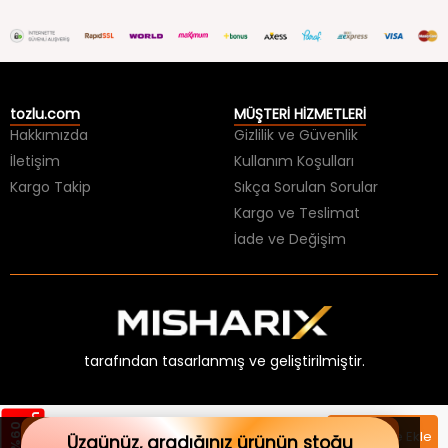
tozlu.com
MÜŞTERİ HİZMETLERİ
Hakkımızda
Gizlilik ve Güvenlik
İletişim
Kullanım Koşulları
Kargo Takip
Sıkça Sorulan Sorular
Kargo ve Teslimat
İade ve Değişim
tarafından tasarlanmış ve geliştirilmiştir.
m
%
6
0
İ
n
d
i
r
i
×
1499,99 TL
Sepete Ekle
HER ŞEY 99 TL BİTMESİNE!
Üzgünüz, aradığınız ürünün stoğu