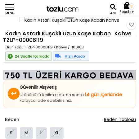
0
Sepetim
Ara
MENU
Kadın Astarlı Kuşaklı Uzun Kaşe Kaban
Kahve
TZLP-00008119
Ürün Kodu
: TZLP-00008119 / Kahve / 1160163
Güvenilir Alışveriş
↩
14 gün içerisinde
Ürününüzü teslim aldıktan sonra
kolayca iade edebilirsiniz.
Beden
Beden Tablosu
S
M
L
XL