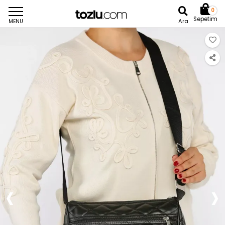
0
Sepetim
Ara
MENU