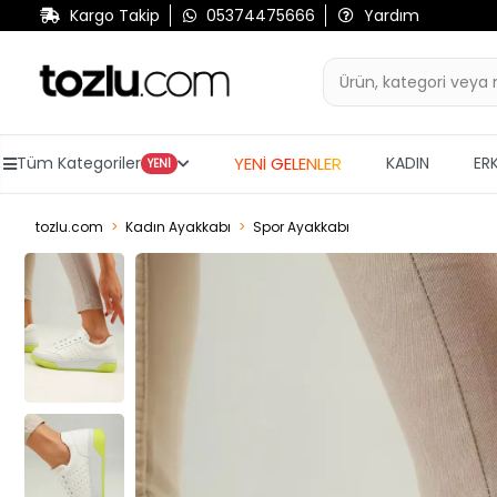
Kargo Takip
05374475666
Yardım
YENİ GELENLER
Tüm Kategoriler
KADIN
ER
YENİ
tozlu.com
Kadın Ayakkabı
Spor Ayakkabı