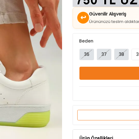
↩
Ürününüzü teslim aldıkt
Beden
36
37
38
3
Ürün Özellikleri