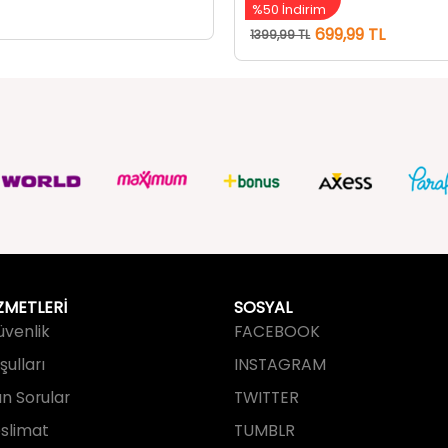
ZMETLERİ
SOSYAL
Güvenlik
FACEBOOK
ulları
INSTAGRAM
an Sorular
TWITTER
slimat
TUMBLR
işim
YOUTUBE