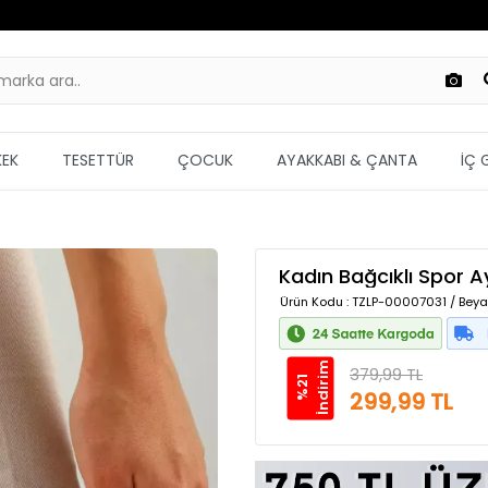
KEK
TESETTÜR
ÇOCUK
AYAKKABI & ÇANTA
İÇ 
Kadın Bağcıklı Spor 
Ürün Kodu
: TZLP-00007031 / Beya
m
379,99 TL
%
2
1
İ
n
d
i
r
i
299,99 TL
Güvenilir Alışveriş