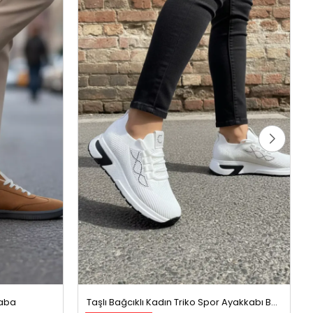
Taba
Taşlı Bağcıklı Kadın Triko Spor Ayakkabı Beyaz
%50 İndirim
699,99 TL
1399,99 TL