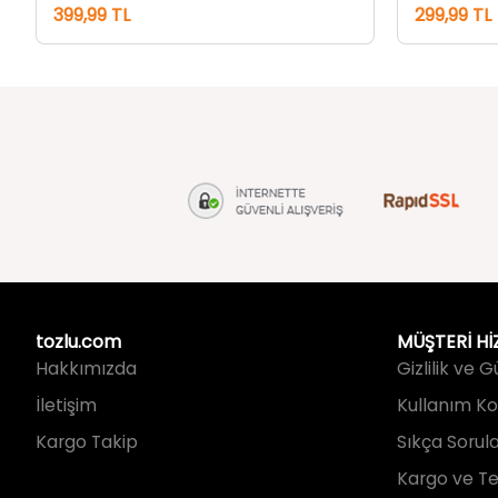
tozlu.com
MÜŞTERİ Hİ
Hakkımızda
Gizlilik ve 
İletişim
Kullanım Koş
Kargo Takip
Sıkça Sorul
Kargo ve Te
İade ve Değ