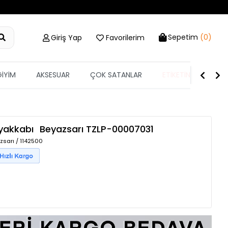
Sepetim
(0)
Giriş Yap
Favorilerim
GİYİM
AKSESUAR
ÇOK SATANLAR
ETİKETİN YARISI
Ayakkabı
Beyazsarı
TZLP-00007031
zsarı / 1142500