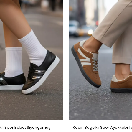
klı Spor Babet Siyahgümüş
Kadın Bağcıklı Spor Ayakkabı 
%50 İndirim
699,99 TL
1399,99 TL