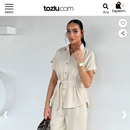
0
Sepetim
Ara
MENU