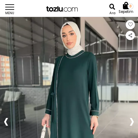
0
Sepetim
Ara
MENU