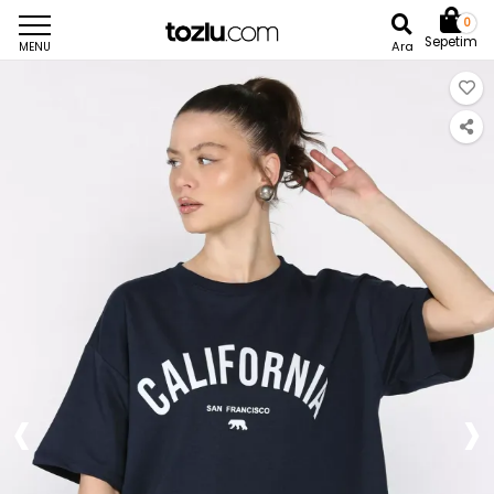
0
Sepetim
Ara
MENU