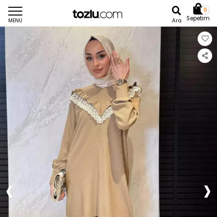
0
Sepetim
Ara
MENU