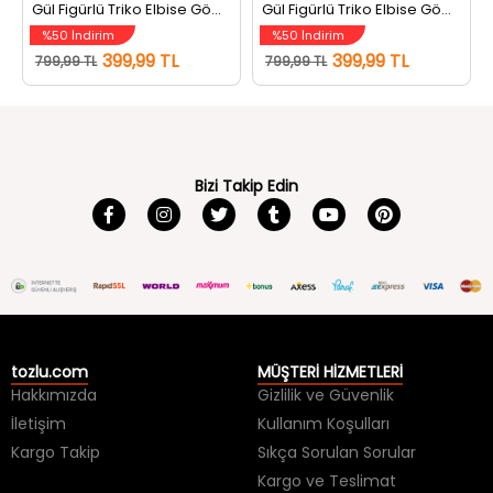
%50 İndirim
%50 İndirim
399,99 TL
399,99 TL
799,99 TL
799,99 TL
Bizi Takip Edin
tozlu.com
MÜŞTERİ HİZMETLERİ
Hakkımızda
Gizlilik ve Güvenlik
İletişim
Kullanım Koşulları
Kargo Takip
Sıkça Sorulan Sorular
Kargo ve Teslimat
İade ve Değişim