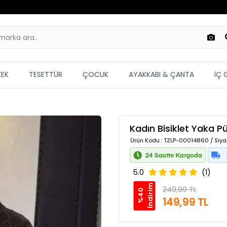
KEK
TESETTÜR
ÇOCUK
AYAKKABI & ÇANTA
İÇ 
Kadın Bisiklet Yaka P
Ürün Kodu
: TZLP-00014860 / Siya
5.0
(1)
m
249,99 TL
%
4
0
İ
n
d
i
r
i
149,99 TL