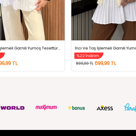
İnci Ve Taş İşlemeli Garnili Yumoş Tesettür Triko Kazak (s-m-l Beden Uyumludur.) Siyah
m
%22 İndirim
99,99 TL
699,99 TL
899,99 TL
ZMETLERİ
SOSYAL