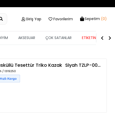
Sepetim
(0)
Giriş Yap
Favorilerim
GİYİM
AKSESUAR
ÇOK SATANLAR
ETİKETİN YARISI
üsküllü Tesettür Triko Kazak
Siyah
TZLP-00014860
h / 1319250