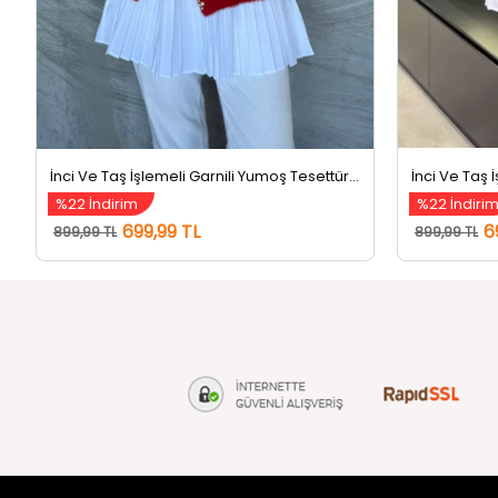
İnci Ve Taş İşlemeli Garnili Yumoş Tesettür Triko Kazak (s-m-l Beden Uyumludur.) Kırmızı
%22 İndirim
%22 İndiri
699,99 TL
6
899,99 TL
899,99 TL
tozlu.com
MÜŞTERİ Hİ