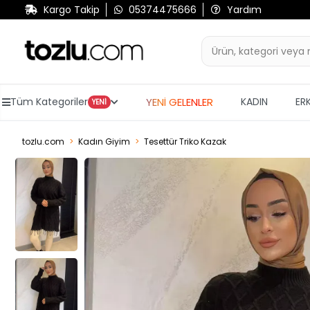
Kargo Takip
05374475666
Yardım
YENİ GELENLER
Tüm Kategoriler
KADIN
ER
YENİ
tozlu.com
Kadın Giyim
Tesettür Triko Kazak