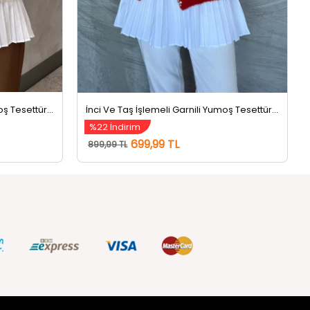
İnci Ve Taş İşlemeli Garnili Yumoş Tesettür Triko Kazak (s-m-l Beden Uyumludur.) Krem
İnci Ve Taş İşlemeli Garnili Yumoş Tesettür Triko Kazak (s-m-l Beden Uyumludur.) Kırmızı
%22 İndirim
699,99 TL
899,99 TL